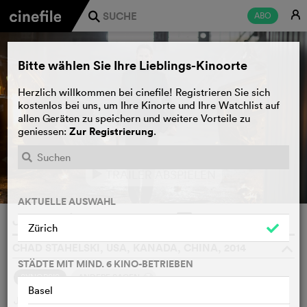
E
ABO
j
Bitte wählen Sie Ihre Lieblings-Kinoorte
Herzlich willkommen bei cinefile! Registrieren Sie sich
kostenlos bei uns, um Ihre Kinorte und Ihre Watchlist auf
allen Geräten zu speichern und weitere Vorteile zu
Zur Registrierung
geniessen:
.
TRAILER ABSPIELEN
e
AKTUELLE AUSWAHL
John Wick
WATCHLIST
F
Zürich
CHAD STAHELSKI, USA, KANADA, CHINA, 2014
o
STÄDTE MIT MIND. 6 KINO-BETRIEBEN
3
SYNOPSIS
ANDERE SAGEN
Basel
John Wick genießt seinen frühen Ruhestand in der Vorstadt.