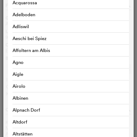
Acquarossa
FILMDATEN
o
Adelboden
Genre
Action
Adliswil
Länge
96 Min.
Aeschi bei Spiez
Originalsprachen
Affoltern am Albis
Englisch, Ungarisch, Russisch
Bewertungen
Agno
Ø
k.A.
c
c
c
c
c
c
c
c
c
c
Aigle
IMDB-User:
k.A.
Airolo
Cinefile-User:
< 3 STIMMEN
KritikerInnen:
< 3 STIMMEN
Albinen
CAST & CREW
o
Alpnach Dorf
Altdorf
Keanu Reeves
John Wick
Michael Nyqvist
Viggo Tarasov
Alfie Allen
Iosef Tarasov
Altstätten