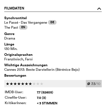
FILMDATEN
o
Synchrontitel
Le Passé - Das Vergangene
DE
The Past
EN
Genre
Drama
Länge
130 Min.
Originalsprachen
Französisch, Farsi
Wichtige Auszeichnungen
Cannes 2013: Beste Darstellerin (Bérénice Bejo)
Bewertungen
Ø
7.5
/10
c
c
c
c
c
c
c
c
c
c
IMDB-User:
7.7 (52605)
Cinefile-User:
7.0 (3)
KritikerInnen:
< 3 STIMMEN