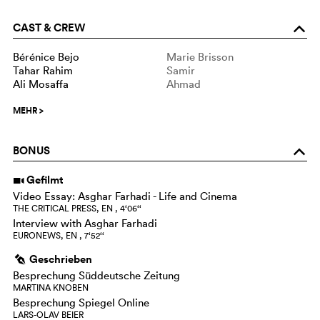
CAST & CREW
o
Bérénice Bejo
Marie Brisson
Tahar Rahim
Samir
Ali Mosaffa
Ahmad
MEHR
>
BONUS
o
Gefilmt
i
Video Essay: Asghar Farhadi - Life and Cinema
THE CRITICAL PRESS, EN , 4‘06‘‘
Interview with Asghar Farhadi
EURONEWS, EN , 7‘52‘‘
Geschrieben
g
Besprechung Süddeutsche Zeitung
MARTINA KNOBEN
Besprechung Spiegel Online
LARS-OLAV BEIER