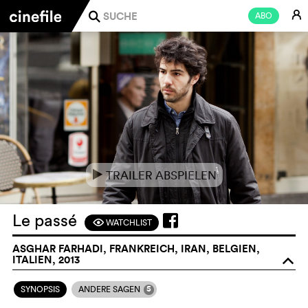
E
ABO
j
TRAILER ABSPIELEN
e
Le passé
WATCHLIST
F
ASGHAR FARHADI, FRANKREICH, IRAN, BELGIEN,
ITALIEN, 2013
o
5
SYNOPSIS
ANDERE SAGEN