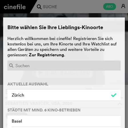
E
ABO
j
Bitte wählen Sie Ihre Lieblings-Kinoorte
Herzlich willkommen bei cinefile! Registrieren Sie sich
kostenlos bei uns, um Ihre Kinorte und Ihre Watchlist auf
allen Geräten zu speichern und weitere Vorteile zu
Zur Registrierung
geniessen:
.
TRAILER ABSPIELEN
e
AKTUELLE AUSWAHL
Evil Dead Burn
WATCHLIST
F
Zürich
SÉBASTIEN VANIČEK, USA, 2026
o
STÄDTE MIT MIND. 6 KINO-BETRIEBEN
SYNOPSIS
Basel
Nach dem Tod ihres Mannes sucht eine Frau Trost bei ihren