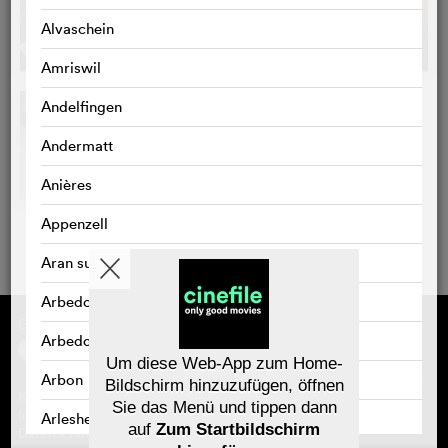
Alvaschein
Amriswil
Andelfingen
Andermatt
Anières
Appenzell
Aran sur Vilette
Arbedo
Gefördert von
Über cinefile
Arbedo-Castione
Registrieren/abonnieren
Newsletter
Um diese Web-App zum Home-
Häufig gestellte Fragen (FAQ)
Arbon
Bildschirm hinzuzufügen, öffnen
Kontakt
Sie das Menü und tippen dann
Gutscheine
Impressum
Arlesheim
auf
Zum Startbildschirm
Datenschutz