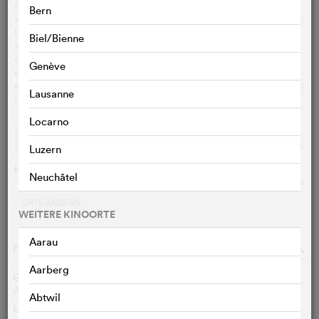
Als sich die verwöhnte Hauskatze Miss Moxy im Urlaub
Bern
verirrt, beginnt eine turbulente Reise quer durch Südeuropa.
Um den Weg zurück nach Hause zu finden, muss sie
Biel/Bienne
ausgerechnet mit zwei Wesen zusammenarbeiten, die sie
eigentlich verabscheut: einem tollpatschigen Hund und
Genève
einer alten, weisen Schwalbe. Auf diesem Abenteuer
entdeckt sie, dass Freundschaft manchmal dort entsteht, wo
Lausanne
man sie am wenigsten erwartet.
Locarno
Vorstellungen
Streaming
o
Luzern
Keine Vorführungen am 08.08.2026
Neuchâtel
ORTE ÄNDERN
WEITERE KINOORTE
Aarau
FILMDATEN
o
Aarberg
Genre
Abenteuer, Animation, Komödie, Kinder/Familie
Abtwil
Länge