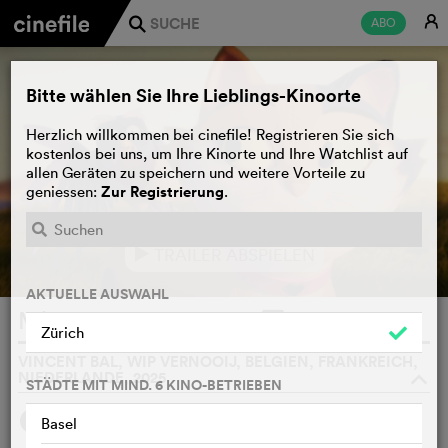
E
ABO
j
Bitte wählen Sie Ihre Lieblings-Kinoorte
Herzlich willkommen bei cinefile! Registrieren Sie sich
kostenlos bei uns, um Ihre Kinorte und Ihre Watchlist auf
allen Geräten zu speichern und weitere Vorteile zu
Zur Registrierung
geniessen:
.
TRAILER ABSPIELEN
e
AKTUELLE AUSWAHL
Miss Moxy
WATCHLIST
F
Zürich
VINCENT BAL, WIP VERNOOIJ, BELGIEN, FRANKREICH,
NIEDERLANDE, 2025
o
STÄDTE MIT MIND. 6 KINO-BETRIEBEN
SYNOPSIS
Basel