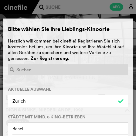
E
ABO
j
Bitte wählen Sie Ihre Lieblings-Kinoorte
Herzlich willkommen bei cinefile! Registrieren Sie sich
kostenlos bei uns, um Ihre Kinorte und Ihre Watchlist auf
allen Geräten zu speichern und weitere Vorteile zu
Zur Registrierung
geniessen:
.
TRAILER ABSPIELEN
e
AKTUELLE AUSWAHL
Boven de bergen
WATCHLIST
F
Zürich
DIGNA SINKE, NIEDERLANDE, 1992
o
STÄDTE MIT MIND. 6 KINO-BETRIEBEN
SYNOPSIS
Basel
Six people are about to undertake a journey by foot from