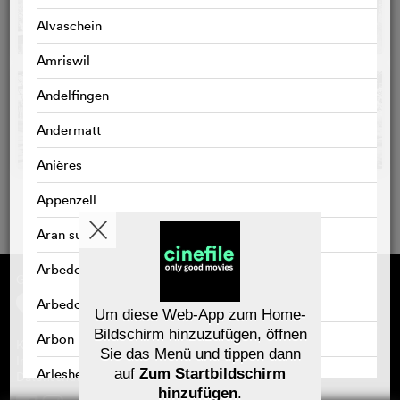
Alvaschein
Amriswil
Andelfingen
Andermatt
Anières
Appenzell
Aran sur Vilette
Arbedo
Gefördert von
Über cinefile
Registrieren/abonnieren
Arbedo-Castione
Newsletter
Um diese Web-App zum Home-
Häufig gestellte Fragen (FAQ)
Bildschirm hinzuzufügen, öffnen
Arbon
Kontakt
Sie das Menü und tippen dann
Gutscheine
Impressum
Arlesheim
auf
Zum Startbildschirm
Datenschutz
hinzufügen
.