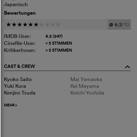
Japanisch
Bewertungen
6.2
/10
c
c
c
c
c
c
c
c
c
c
Ø
IMDB-User:
6.2 (247)
Cinefile-User:
< 3 STIMMEN
KritikerInnen:
< 3 STIMMEN
CAST & CREW
o
Kyoko Saito
Mai Yamaoka
Yuki Kura
Kei Mayama
Kenjiro Tsuda
Koichi Yoshida
MEHR
>