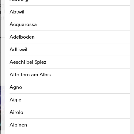
beginnt ein persönlicher wie politischer Kampf um das
Der etablierte Regisseur Koji Fukada wirft ein Licht auf
Abtwil
strie.
Acquarossa
o
Adelboden
Adliswil
Aeschi bei Spiez
Affoltern am Albis
o
Agno
Aigle
Airolo
Albinen