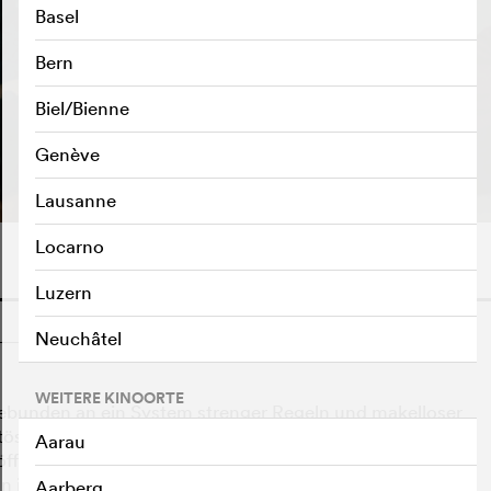
Basel
Bern
Biel/Bienne
TRAILER ABSPIELEN
e
Genève
Lausanne
Locarno
Luzern
o
Neuchâtel
WEITERE KINOORTE
 gebunden an ein System strenger Regeln und makelloser
stösst sie gegen eine zentrale Klausel ihres Vertrags: ein
Aarau
fentlich und Mai verliert nicht nur ihre Karriere,
von ihrer eigenen Agentur. Zwischen medialem Druck,
Aarberg