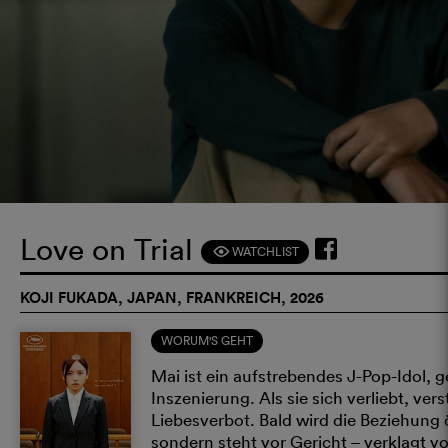
Love on Trial
WATCHLIST
F
KOJI FUKADA, JAPAN, FRANKREICH, 2026
WORUM'S GEHT
Mai ist ein aufstrebendes J-Pop-Idol,
Inszenierung. Als sie sich verliebt, ver
Liebesverbot. Bald wird die Beziehung öf
sondern steht vor Gericht – verklagt 