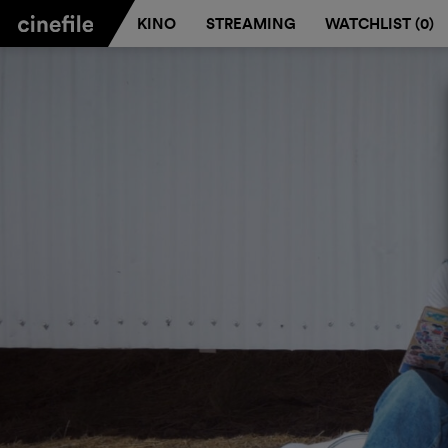
KINO
STREAMING
WATCHLIST (
0
)