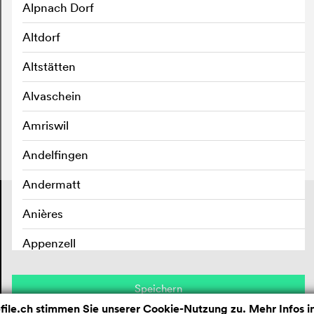
Alpnach Dorf
Altdorf
Altstätten
Alvaschein
Amriswil
Andelfingen
Andermatt
Kontakt
Anières
Impressum
Datenschutz
Appenzell
Aran sur Vilette
Speichern
Arbedo
ile.ch stimmen Sie unserer Cookie-Nutzung zu. Mehr Infos i