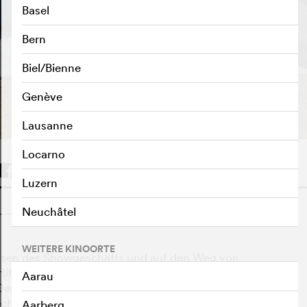
Basel
Bern
Biel/Bienne
TRAILER ABSPIELEN
e
Genève
Lausanne
Locarno
Luzern
o
Neuchâtel
WEITERE KINOORTE
ulissen des Showgeschäfts und auf den Weg von
rtitta durch die Musikindustrie. Nach einem schweren
Aarau
e Depressionen und gibt sein Label auf. Der neue CEO
rechte Hand auf eine harte Probe.
Aarberg