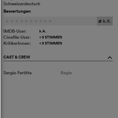
Schweizerdeutsch
Bewertungen
k.A.
c
c
c
c
c
c
c
c
c
c
Ø
IMDB-User:
k.A.
Cinefile-User:
< 3 STIMMEN
KritikerInnen:
< 3 STIMMEN
CAST & CREW
o
Sergio Fertitta
Regie