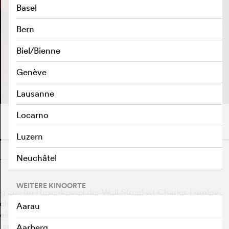
Basel
Bern
Biel/Bienne
TRAILER ABSPIELEN
e
Genève
Lausanne
Locarno
Luzern
o
Neuchâtel
WEITERE KINOORTE
lig aus Im Hexenkessel der Wall Street ist Charles Lumley
ichenschauhaus von New York ist weniger stressig – bis
Aarau
d eine coole Idee hat, wie man den Laden aufpeppen
 schwappt die halsbrecherische Farce über vor
Aarberg