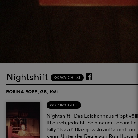
Nightshift
WATCHLIST
F
ROBINA ROSE, GB, 1981
WORUM'S GEHT
Nightshift - Das Leichenhaus flippt völ
III durchgedreht. Sein neuer Job im Le
Billy “Blaze” Blazejowski auftaucht un
kann. Unter der Regie von Ron Howard