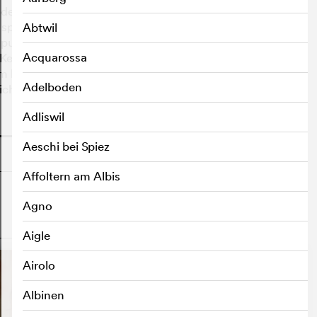
to der erfahrenen Comedy-Autoren Lowell Ganz und
pielt die für ihn wunderbar untypische Rolle des
Abtwil
punktet als unglückliche Hure mit Herz. Abgerundet
Acquarossa
atons Filmdebüt als Billy Blaze – mit dieser Rolle
e im komischen und dramatischen Fach. Amerika ist eben
Adelboden
chkeiten, oder?
Adliswil
o
Aeschi bei Spiez
Affoltern am Albis
Agno
o
Aigle
Airolo
Albinen