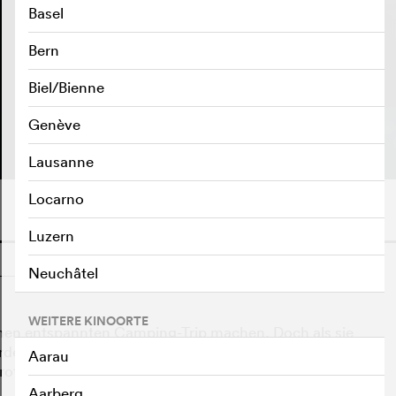
Basel
Bern
Biel/Bienne
TRAILER ABSPIELEN
e
Genève
Lausanne
Locarno
Luzern
o
Neuchâtel
WEITERE KINOORTE
 einen entspannten Camping-Trip machen. Doch als sie
den, verändert sich alles. Fortan werden sie von etwas
Aarau
otz Vollgas nicht abschütteln lässt.
Aarberg