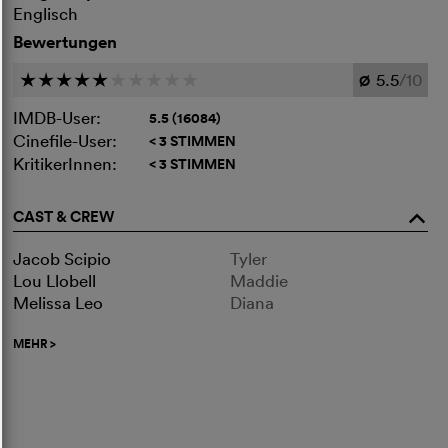
Englisch
Bewertungen
5.5
/10
c
c
c
c
c
c
c
c
c
c
Ø
IMDB-User:
5.5 (16084)
Cinefile-User:
< 3 STIMMEN
KritikerInnen:
< 3 STIMMEN
CAST & CREW
o
Jacob Scipio
Tyler
Lou Llobell
Maddie
Melissa Leo
Diana
MEHR
>