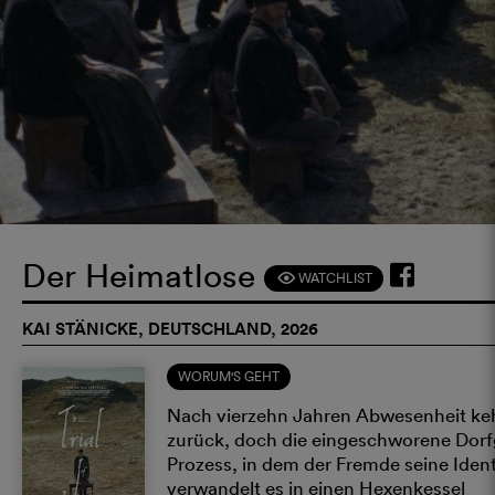
Der Heimatlose
WATCHLIST
F
KAI STÄNICKE, DEUTSCHLAND, 2026
WORUM'S GEHT
Nach vierzehn Jahren Abwesenheit kehrt
zurück, doch die eingeschworene Dorfg
Prozess, in dem der Fremde seine Ident
verwandelt es in einen Hexenkessel