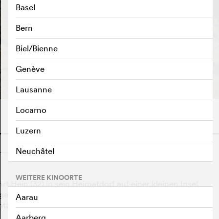
Basel
Bern
Biel/Bienne
Genève
Lausanne
Locarno
Luzern
o
Neuchâtel
WEITERE KINOORTE
 Hein (32) in sein Heimatdorf auf einer kleinen Insel
emeinschaft erkennt ihn nicht mehr. Sie fordert einen
Aarau
ität beweisen soll. Der Prozess spaltet das Dorf und
Aarberg