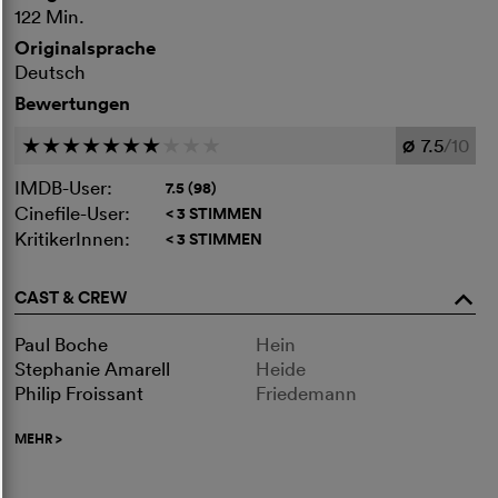
122 Min.
Originalsprache
Deutsch
Bewertungen
7.5
/10
c
c
c
c
c
c
c
c
c
c
Ø
IMDB-User:
7.5 (98)
Cinefile-User:
< 3 STIMMEN
KritikerInnen:
< 3 STIMMEN
CAST & CREW
o
Paul Boche
Hein
Stephanie Amarell
Heide
Philip Froissant
Friedemann
MEHR
>