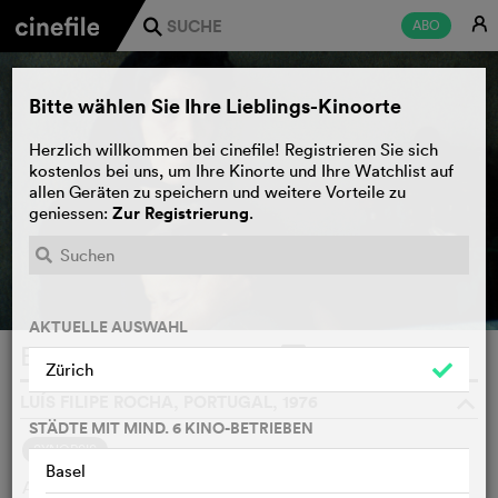
E
ABO
j
Bitte wählen Sie Ihre Lieblings-Kinoorte
Herzlich willkommen bei cinefile! Registrieren Sie sich
kostenlos bei uns, um Ihre Kinorte und Ihre Watchlist auf
allen Geräten zu speichern und weitere Vorteile zu
Zur Registrierung
geniessen:
.
AKTUELLE AUSWAHL
Barronhos
WATCHLIST
F
Zürich
LUÍS FILIPE ROCHA, PORTUGAL, 1976
o
STÄDTE MIT MIND. 6 KINO-BETRIEBEN
SYNOPSIS
Basel
Am 28. Juni 1975 erschiesst ein Mann einen anderen, weil