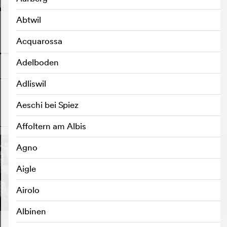
t.
Abtwil
Acquarossa
o
Adelboden
Adliswil
Aeschi bei Spiez
o
Affoltern am Albis
Agno
Aigle
Airolo
Albinen