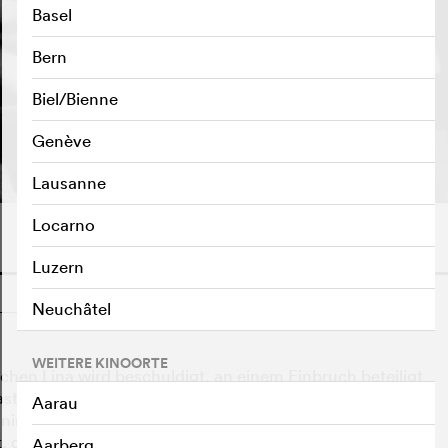
Basel
Bern
Biel/Bienne
TRAILER ABSPIELEN
e
Genève
Lausanne
Locarno
Luzern
o
Neuchâtel
WEITERE KINOORTE
en Lina wird beschuldigt, an einem Einbruch beteiligt
st, wo sich die herrschsüchtige
Aarau
annimmt. Nach der Entlassung kommt es zu einem
, dass Egles Einfluss aus der einst unbescholtenen Lina
Aarberg