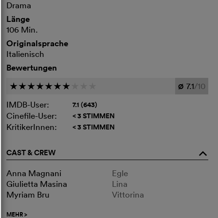
Drama
Länge
106 Min.
Originalsprache
Italienisch
Bewertungen
7.1
/10
c
c
c
c
c
c
c
c
c
c
Ø
IMDB-User:
7.1 (643)
Cinefile-User:
< 3 STIMMEN
KritikerInnen:
< 3 STIMMEN
CAST & CREW
o
Anna Magnani
Egle
Giulietta Masina
Lina
Myriam Bru
Vittorina
MEHR
>