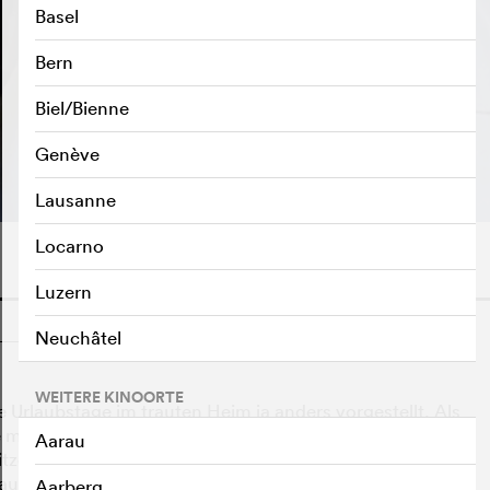
Basel
Bern
Biel/Bienne
TRAILER ABSPIELEN
e
Genève
Lausanne
Locarno
Luzern
o
Neuchâtel
WEITERE KINOORTE
e Urlaubstage im trauten Heim ja anders vorgestellt. Als
 man tagsüber nie zu Gesicht bekommt, dafür nachts
Aarau
tze aus dem Nachbarhaus dringen, ist es mit der Ruhe
 auf die Schliche zu kommen.
Aarberg