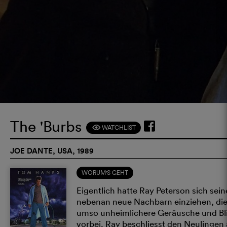
The 'Burbs
WATCHLIST
F
JOE DANTE, USA, 1989
WORUM'S GEHT
Eigentlich hatte Ray Peterson sich sein
nebenan neue Nachbarn einziehen, die
umso unheimlichere Geräusche und Bli
vorbei. Ray beschliesst den Neulingen