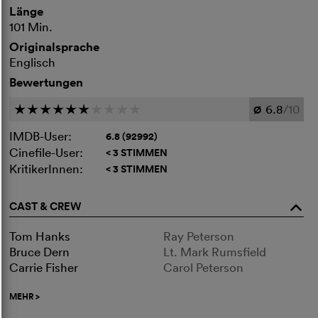
Länge
101 Min.
Originalsprache
Englisch
Bewertungen
6.8
/10
c
c
c
c
c
c
c
c
c
c
Ø
IMDB-User:
6.8 (92992)
Cinefile-User:
< 3 STIMMEN
KritikerInnen:
< 3 STIMMEN
CAST & CREW
o
Tom Hanks
Ray Peterson
Bruce Dern
Lt. Mark Rumsfield
Carrie Fisher
Carol Peterson
MEHR
>