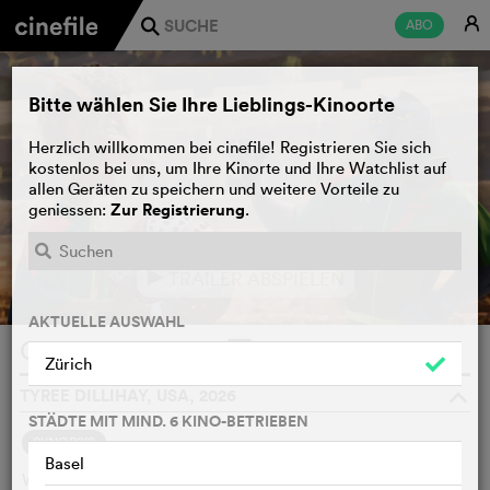
E
ABO
j
Bitte wählen Sie Ihre Lieblings-Kinoorte
Herzlich willkommen bei cinefile! Registrieren Sie sich
kostenlos bei uns, um Ihre Kinorte und Ihre Watchlist auf
allen Geräten zu speichern und weitere Vorteile zu
Zur Registrierung
geniessen:
.
TRAILER ABSPIELEN
e
AKTUELLE AUSWAHL
GOAT
WATCHLIST
F
Zürich
TYREE DILLIHAY, USA, 2026
o
STÄDTE MIT MIND. 6 KINO-BETRIEBEN
SYNOPSIS
Basel
Will, ein kleiner Ziegenbock mit grossen Träumen,