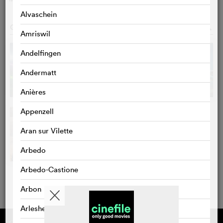
Alvaschein
GALERIE
o
Amriswil
Andelfingen
Andermatt
Anières
Appenzell
Aran sur Vilette
Arbedo
Arbedo-Castione
Arbon
Arlesheim
Gefördert von
Über cinefile