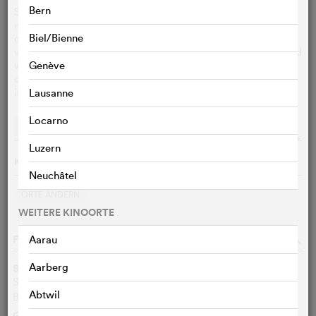
Bern
SpongeBob, der endlich auch zu den Grossen gehören
möchte und Mr. Krabs seinen Mut beweisen will, folgen
Biel/Bienne
dem Fliegenden Holländer - einem mysteriösen,
verwegenen Geisterpiraten. Und so beginnt ein rasantes und
witziges Seefahrts-Abenteuer, das ihn in die tiefsten Tiefen
Genève
der Tiefsee führt, wo noch kein Schwamm zuvor gewesen
ist.
Lausanne
Locarno
Vorstellungen
Streaming
o
Luzern
Keine Vorführungen am 06.08.2026
Neuchâtel
ORTE ÄNDERN
WEITERE KINOORTE
FILMDATEN
o
Aarau
Aarberg
Synchrontitel
SpongeBob Schwammkopf: Piraten Ahoi!
DE
Abtwil
Bob L’Éponge – Le Film : Un Pour Tous, Tous Pirates !
FR
Genre