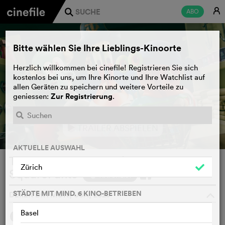
E
ABO
j
Bitte wählen Sie Ihre Lieblings-Kinoorte
Herzlich willkommen bei cinefile! Registrieren Sie sich
kostenlos bei uns, um Ihre Kinorte und Ihre Watchlist auf
allen Geräten zu speichern und weitere Vorteile zu
Zur Registrierung
geniessen:
.
TRAILER ABSPIELEN
e
AKTUELLE AUSWAHL
The SpongeBob Movie: Search for
Zürich
SquarePants
WATCHLIST
F
STÄDTE MIT MIND. 6 KINO-BETRIEBEN
DEREK DRYMON, USA, 2025
o
Basel
SYNOPSIS