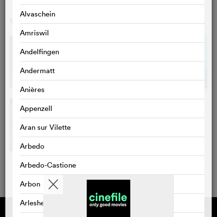
Alvaschein
GALERIE
o
Amriswil
Andelfingen
Andermatt
Anières
Appenzell
Aran sur Vilette
Arbedo
Arbedo-Castione
Arbon
Arlesheim
Gefördert von
Über cinefile