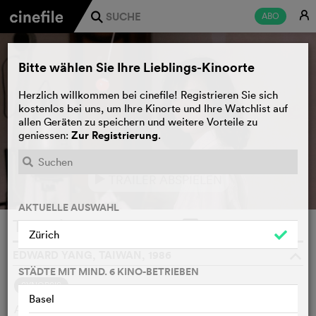
E
ABO
j
Bitte wählen Sie Ihre Lieblings-Kinoorte
Herzlich willkommen bei cinefile! Registrieren Sie sich
kostenlos bei uns, um Ihre Kinorte und Ihre Watchlist auf
allen Geräten zu speichern und weitere Vorteile zu
Zur Registrierung
geniessen:
.
TRAILER ABSPIELEN
e
AKTUELLE AUSWAHL
Terrorizers
WATCHLIST
F
Zürich
EDWARD YANG, TAIWAN, 1986
o
STÄDTE MIT MIND. 6 KINO-BETRIEBEN
SYNOPSIS
Basel
An uncompromising look into urban life from the eyes of a