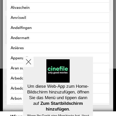
Alvaschein
Amriswil
Andelfingen
Andermatt
Anières
Appenzell
Aran sur Vilette
Gefördert von
Über cinefile
Arbedo
Registrieren/abonnieren
Newsletter
Um diese Web-App zum Home-
Arbedo-Castione
Häufig gestellte Fragen (FAQ)
Bildschirm hinzuzufügen, öffnen
Kontakt
Sie das Menü und tippen dann
Arbon
Gutscheine
Impressum
auf
Zum Startbildschirm
Datenschutz
Arlesheim
hinzufügen
.
Wenn Ihr Gerät eine Menütaste hat, lässt