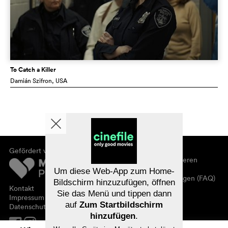
To Catch a Killer
Damián Szifron
, USA
Gefördert von
Über cinefile
Registrieren/abonnieren
Newsletter
Um diese Web-App zum Home-
Häufig gestellte Fragen (FAQ)
Bildschirm hinzuzufügen, öffnen
Kontakt
Sie das Menü und tippen dann
Gutscheine
Impressum
auf
Zum Startbildschirm
Datenschutz
hinzufügen
.