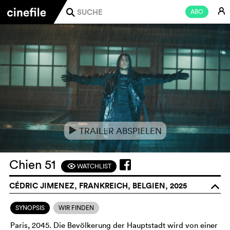
E
ABO
j
TRAILER ABSPIELEN
e
Chien 51
WATCHLIST
F
CÉDRIC JIMENEZ, FRANKREICH, BELGIEN, 2025
o
SYNOPSIS
WIR FINDEN
Paris, 2045. Die Bevölkerung der Hauptstadt wird von einer