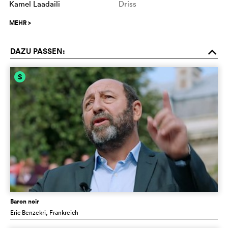
Kamel Laadaili
Driss
MEHR
>
DAZU PASSEN:
o
S
Baron noir
Eric Benzekri
, Frankreich