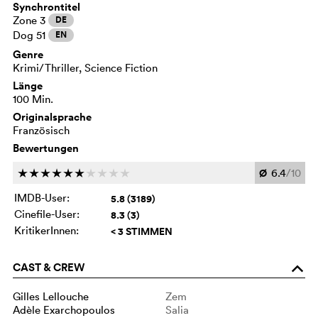
Synchrontitel
Zone 3
DE
Dog 51
EN
Genre
Krimi/Thriller, Science Fiction
Länge
100 Min.
Originalsprache
Französisch
Bewertungen
Ø
6.4
/10
c
c
c
c
c
c
c
c
c
c
IMDB-User:
5.8 (3189)
Cinefile-User:
8.3 (3)
KritikerInnen:
< 3 STIMMEN
CAST & CREW
o
Gilles Lellouche
Zem
Adèle Exarchopoulos
Salia