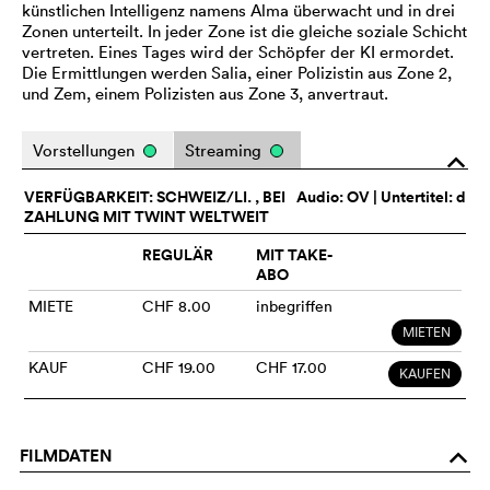
künstlichen Intelligenz namens Alma überwacht und in drei
Zonen unterteilt. In jeder Zone ist die gleiche soziale Schicht
vertreten. Eines Tages wird der Schöpfer der KI ermordet.
Die Ermittlungen werden Salia, einer Polizistin aus Zone 2,
und Zem, einem Polizisten aus Zone 3, anvertraut.
Vorstellungen
Streaming
o
VERFÜGBARKEIT: SCHWEIZ/LI. , BEI
Audio:
OV
| Untertitel: d
ZAHLUNG MIT TWINT WELTWEIT
REGULÄR
MIT TAKE-
ABO
MIETE
CHF 8.00
inbegriffen
MIETEN
KAUF
CHF 19.00
CHF 17.00
KAUFEN
FILMDATEN
o