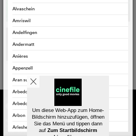
Alvaschein
Amriswil
Andelfingen
Andermatt
Anières
Appenzell
Aran sur Vilette
Arbedo
Gefördert von
Über cinefile
Arbedo-Castione
Registrieren/abonnieren
Newsletter
Um diese Web-App zum Home-
Häufig gestellte Fragen (FAQ)
Arbon
Bildschirm hinzuzufügen, öffnen
Kontakt
Sie das Menü und tippen dann
Gutscheine
Impressum
Arlesheim
auf
Zum Startbildschirm
Datenschutz