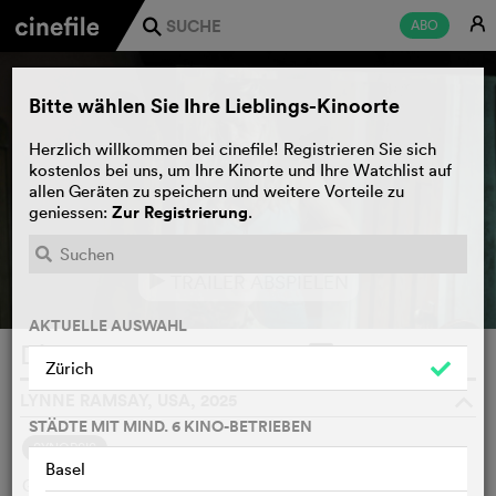
E
ABO
j
Bitte wählen Sie Ihre Lieblings-Kinoorte
Herzlich willkommen bei cinefile! Registrieren Sie sich
kostenlos bei uns, um Ihre Kinorte und Ihre Watchlist auf
allen Geräten zu speichern und weitere Vorteile zu
Zur Registrierung
geniessen:
.
TRAILER ABSPIELEN
e
AKTUELLE AUSWAHL
Die My Love
WATCHLIST
F
Zürich
LYNNE RAMSAY, USA, 2025
o
STÄDTE MIT MIND. 6 KINO-BETRIEBEN
SYNOPSIS
Basel
Grace und ihr Partner Jackson sind gerade in ein