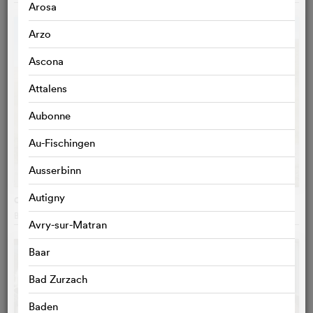
Arosa
Arzo
Ascona
Attalens
Aubonne
Au-Fischingen
Ausserbinn
Autigny
Of Horses and Men
Benedikt Erlingsson
, Island
Avry-sur-Matran
Baar
Bad Zurzach
Baden