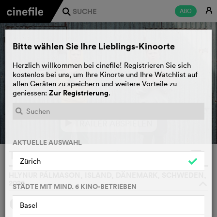
E
ABO
j
Bitte wählen Sie Ihre Lieblings-Kinoorte
Herzlich willkommen bei cinefile! Registrieren Sie sich
kostenlos bei uns, um Ihre Kinorte und Ihre Watchlist auf
allen Geräten zu speichern und weitere Vorteile zu
Zur Registrierung
geniessen:
.
TRAILER ABSPIELEN
e
AKTUELLE AUSWAHL
The Love That Remains
WATCHLIST
F
Zürich
HLYNUR PÁLMASON, ISLAND, DÄNEMARK, SCHWEDEN,
2025
o
STÄDTE MIT MIND. 6 KINO-BETRIEBEN
SYNOPSIS
WIR FINDEN
Basel