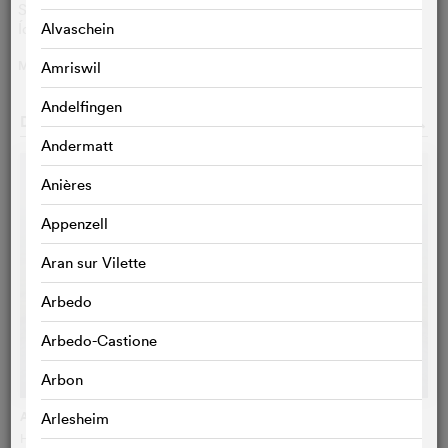
Sverrir Gudnason
Magnús
Ída Mekkín Hlynsdóttir
Ída
Alvaschein
MEHR
>
Amriswil
Andelfingen
DAZU PASSEN:
o
Andermatt
Anières
Appenzell
Aran sur Vilette
Arbedo
Arbedo-Castione
Arbon
A White, White Day
Arlesheim
Hlynur Pálmason
, Island