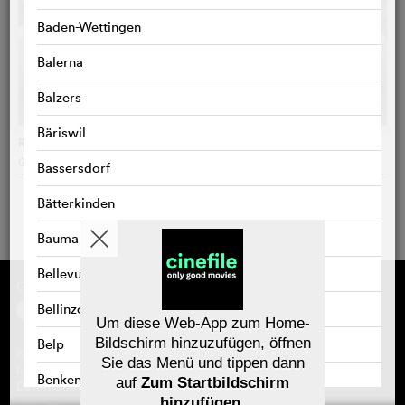
Baden-Wettingen
Balerna
Balzers
Bäriswil
Rams
Grímur Hákonarson
, Island
Bassersdorf
Bätterkinden
Bauma
Bellevue
Gefördert von
Über cinefile
Registrieren/abonnieren
Bellinzona
Newsletter
Um diese Web-App zum Home-
Häufig gestellte Fragen (FAQ)
Bildschirm hinzuzufügen, öffnen
Belp
Kontakt
Sie das Menü und tippen dann
Gutscheine
Impressum
Benken
auf
Zum Startbildschirm
Datenschutz
hinzufügen
.