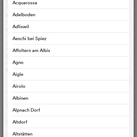
Originaltitel
Acquarossa
Ástin sem eftir er
Adelboden
Synchrontitel
L'amour qu'il nous reste
FR
Adliswil
Genre
Drama, Komödie
Aeschi bei Spiez
Länge
109 Min.
Affoltern am Albis
Originalsprache
Isländisch
Agno
Bewertungen
Aigle
Ø
6.7
/10
c
c
c
c
c
c
c
c
c
c
Airolo
IMDB-User:
6.7 (2161)
Albinen
Cinefile-User:
< 3 STIMMEN
KritikerInnen:
< 3 STIMMEN
q
Alpnach Dorf
CAST & CREW
o
Altdorf
Altstätten
Saga Garðarsdóttir
Anna