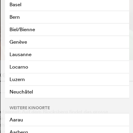
Basel
Bern
Biel/Bienne
TRAILER ABSPIELEN
e
Genève
Lausanne
Locarno
xentreffen
WATCHLIST
F
Luzern
o
Neuchâtel
WEITERE KINOORTE
 aufgeregt: Auf dem Blocksberg findet das grosse
sie und ihre Freundinnen Schubia und Flauipaui dürfen
Aarau
e als es um die Zukunft der Junghexen geht, überschlagen
m großen Chaos! Die alten Hexen von Neustadt benehmen
Aarberg