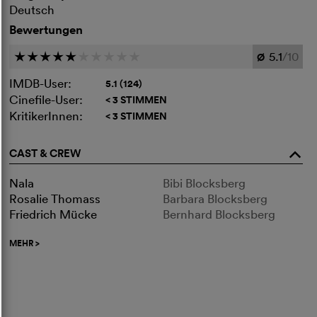
Deutsch
Bewertungen
5.1
/10
c
c
c
c
c
c
c
c
c
c
Ø
IMDB-User:
5.1 (124)
Cinefile-User:
< 3 STIMMEN
KritikerInnen:
< 3 STIMMEN
CAST & CREW
o
Nala
Bibi Blocksberg
Rosalie Thomass
Barbara Blocksberg
Friedrich Mücke
Bernhard Blocksberg
MEHR
>