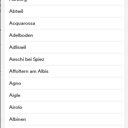
nager, und die jungen Hexen haben alle Hände voll zu
ihnen verursachte Chaos zu bringen.
Abtwil
Acquarossa
o
Adelboden
Adliswil
Aeschi bei Spiez
o
Affoltern am Albis
Agno
Aigle
Airolo
Albinen