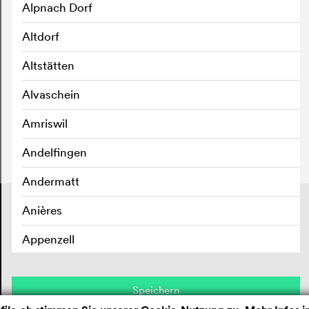
Alpnach Dorf
Altdorf
Altstätten
Alvaschein
Amriswil
Andelfingen
Andermatt
Kontakt
Anières
Impressum
Datenschutz
Appenzell
Aran sur Vilette
Speichern
Arbedo