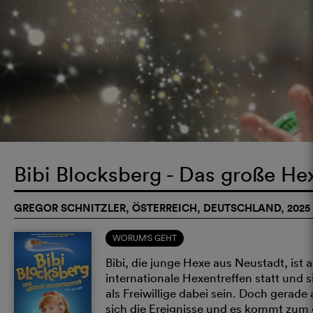
Bibi Blocksberg - Das große He
GREGOR SCHNITZLER, ÖSTERREICH, DEUTSCHLAND, 2025
WORUM'S GEHT
Bibi, die junge Hexe aus Neustadt, ist
internationale Hexentreffen statt und 
als Freiwillige dabei sein. Doch gerad
sich die Ereignisse und es kommt zu