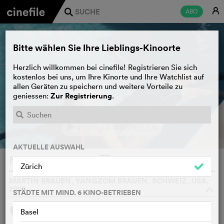
E
ABO
j
Bitte wählen Sie Ihre Lieblings-Kinoorte
Herzlich willkommen bei cinefile! Registrieren Sie sich
kostenlos bei uns, um Ihre Kinorte und Ihre Watchlist auf
allen Geräten zu speichern und weitere Vorteile zu
Zur Registrierung
geniessen:
.
TRAILER ABSPIELEN
e
AKTUELLE AUSWAHL
Mola
WATCHLIST
F
Zürich
MARTIN BRAUEN, YANGZOM BRAUEN, SCHWEIZ, USA,
2025
o
STÄDTE MIT MIND. 6 KINO-BETRIEBEN
SYNOPSIS
WIR FINDEN
Basel