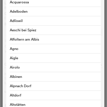
Acquarossa
Länge
84 Min.
Adelboden
Originalsprachen
Englisch, Deutsch, Tibetisch
Adliswil
Bewertungen
Aeschi bei Spiez
Ø
7.8
/10
c
c
c
c
c
c
c
c
c
c
Affoltern am Albis
IMDB-User:
7.8 (35)
Cinefile-User:
< 3 STIMMEN
Agno
KritikerInnen:
< 3 STIMMEN
Aigle
CAST & CREW
o
Airolo
Kunsang Wangmo
Self
Albinen
Sonam Dolma Brauen
Self
Martin Brauen
Self
Alpnach Dorf
MEHR
>
Altdorf
Altstätten
GALERIE
o