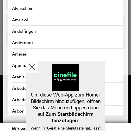
Alvaschein
Amriswil
Andelfingen
Andermatt
Anières
Appenzell
Aran sur Vilette
Gefördert von
Über cinefile
Arbedo
Registrieren/abonnieren
Newsletter
Um diese Web-App zum Home-
Häufig gestellte Fragen (FAQ)
Arbedo-Castione
Bildschirm hinzuzufügen, öffnen
Kontakt
Sie das Menü und tippen dann
Gutscheine
Impressum
Arbon
auf
Zum Startbildschirm
Datenschutz
hinzufügen
.
Arlesheim
Wir verwenden Cookies. Mit dem
Wenn Ihr Gerät eine Menütaste hat, lässt