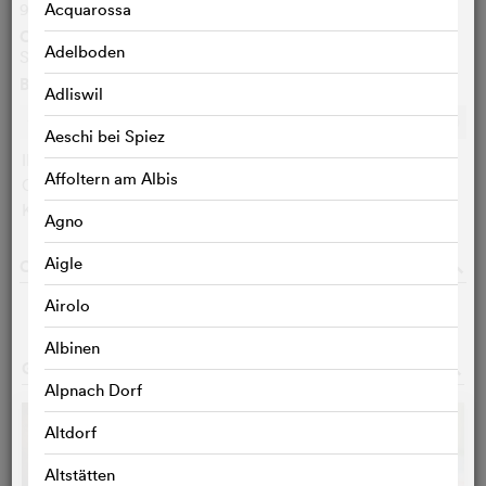
96 Min.
Acquarossa
Originalsprache
Adelboden
Spanisch
Bewertungen
Adliswil
Ø
6.3
/10
c
c
c
c
c
c
c
c
c
c
Aeschi bei Spiez
IMDB-User:
6.3 (3206)
Affoltern am Albis
Cinefile-User:
< 3 STIMMEN
KritikerInnen:
< 3 STIMMEN
Agno
Aigle
CAST & CREW
o
Airolo
Albinen
GALERIE
o
Alpnach Dorf
Altdorf
Altstätten