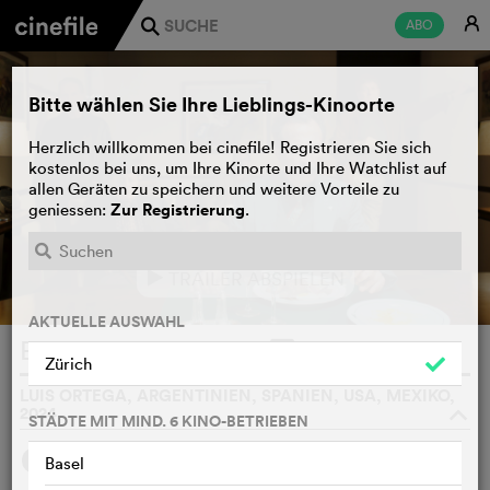
E
ABO
j
Bitte wählen Sie Ihre Lieblings-Kinoorte
Herzlich willkommen bei cinefile! Registrieren Sie sich
kostenlos bei uns, um Ihre Kinorte und Ihre Watchlist auf
allen Geräten zu speichern und weitere Vorteile zu
Zur Registrierung
geniessen:
.
TRAILER ABSPIELEN
e
AKTUELLE AUSWAHL
El Jockey
WATCHLIST
F
Zürich
LUIS ORTEGA, ARGENTINIEN, SPANIEN, USA, MEXIKO,
2024
o
STÄDTE MIT MIND. 6 KINO-BETRIEBEN
SYNOPSIS
Basel