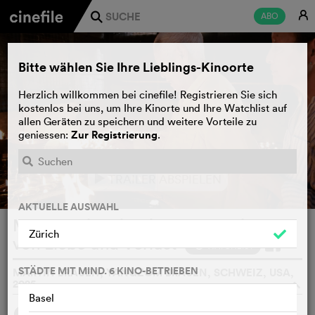
E
ABO
j
Bitte wählen Sie Ihre Lieblings-Kinoorte
Herzlich willkommen bei cinefile! Registrieren Sie sich
kostenlos bei uns, um Ihre Kinorte und Ihre Watchlist auf
allen Geräten zu speichern und weitere Vorteile zu
Zur Registrierung
geniessen:
.
TRAILER ABSPIELEN
e
AKTUELLE AUSWAHL
MOLA - Eine tibetische Geschichte
Zürich
von Liebe und Verlust
WATCHLIST
F
STÄDTE MIT MIND. 6 KINO-BETRIEBEN
MARTIN BRAUEN, YANGZOM BRAUEN, SCHWEIZ, USA,
2025
o
Basel
SYNOPSIS