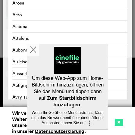
Arosa
Arzo
Ascona
Attalens
Aubonne
Au-Fischingen
Gefördert von
Über cinefile
Registrieren/abonnieren
Ausserbinn
Newsletter
Um diese Web-App zum Home-
Häufig gestellte Fragen (FAQ)
Bildschirm hinzuzufügen, öffnen
Autigny
Kontakt
Sie das Menü und tippen dann
Gutscheine
Impressum
Avry-sur-Matran
auf
Zum Startbildschirm
Datenschutz
hinzufügen
.
Baar
Wir verwenden Cookies. Mit dem
Wenn Ihr Gerät eine Menütaste hat, lässt
Speichern
sich das Browsermenü über diese öffnen.
Weitersurfen auf cinefile.ch stimmen Sie
Bad Zurzach
Ansonsten tippen Sie auf
.
unserer Cookie-Nutzung zu. Mehr Infos
Kino
Streaming
Watchlist (
0
)
in unserer
Datenschutzerklärung
.
Baden
Na