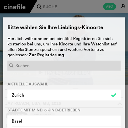
E
ABO
j
Bitte wählen Sie Ihre Lieblings-Kinoorte
Herzlich willkommen bei cinefile! Registrieren Sie sich
kostenlos bei uns, um Ihre Kinorte und Ihre Watchlist auf
allen Geräten zu speichern und weitere Vorteile zu
Zur Registrierung
geniessen:
.
TRAILER ABSPIELEN
e
AKTUELLE AUSWAHL
The Roses
WATCHLIST
F
Zürich
JAY ROACH, USA, GB, 2025
o
STÄDTE MIT MIND. 6 KINO-BETRIEBEN
SYNOPSIS
WIR FINDEN
Basel
Das britische Ehepaar Rose führt in Kalifornien ein