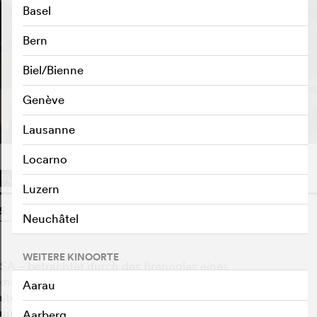
Basel
Bern
Biel/Bienne
TRAILER ABSPIELEN
e
Genève
Lausanne
Locarno
HLIST
Luzern
5
o
Neuchâtel
WEITERE KINOORTE
SA – betrachtet durch das Brennglas eines
ine Rollen verschmelzen zu einer schillernden und
Aarau
haltender Mensch, der sich selbst als Anonymus, als
, zum heimlichen Autor einer grossen Amerika-Erzählung.
Aarberg