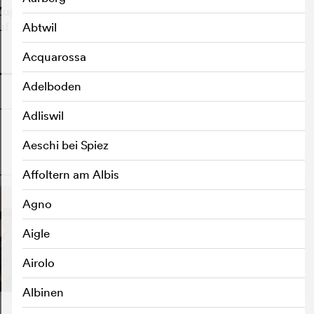
e seines letzten Interviews, sowie die Charaktere, die
auf einen Road Trip quer durch die USA.
Abtwil
Acquarossa
o
Adelboden
Adliswil
Aeschi bei Spiez
o
Affoltern am Albis
Agno
Aigle
Airolo
Albinen