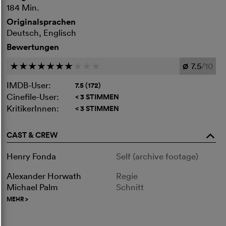
184 Min.
Originalsprachen
Deutsch, Englisch
Bewertungen
7.5
/10
c
c
c
c
c
c
c
c
c
c
Ø
IMDB-User:
7.5 (172)
Cinefile-User:
< 3 STIMMEN
KritikerInnen:
< 3 STIMMEN
CAST & CREW
o
Henry Fonda
Self (archive footage)
Alexander Horwath
Regie
Michael Palm
Schnitt
MEHR
>