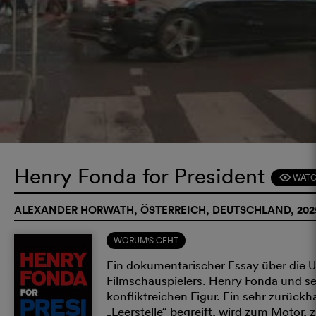
Henry Fonda for President
WATC
F
ALEXANDER HORWATH, ÖSTERREICH, DEUTSCHLAND, 202
WORUM'S GEHT
Ein dokumentarischer Essay über die U
Filmschauspielers. Henry Fonda und se
konfliktreichen Figur. Ein sehr zurück
„Leerstelle“ begreift, wird zum Motor