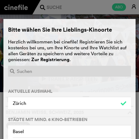
E
ABO
j
Bitte wählen Sie Ihre Lieblings-Kinoorte
Herzlich willkommen bei cinefile! Registrieren Sie sich
kostenlos bei uns, um Ihre Kinorte und Ihre Watchlist auf
allen Geräten zu speichern und weitere Vorteile zu
Zur Registrierung
geniessen:
.
TRAILER ABSPIELEN
e
AKTUELLE AUSWAHL
Trop chaud
WATCHLIST
F
Zürich
BENJAMIN WEISS, SCHWEIZ, 2025
o
STÄDTE MIT MIND. 6 KINO-BETRIEBEN
SYNOPSIS
Basel
Im April 2024 hat der Europäische Gerichtshof für