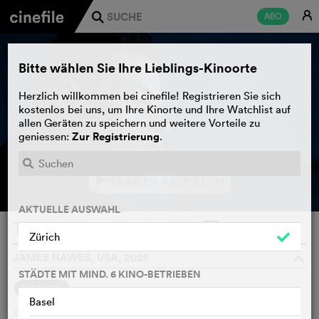
E
ABO
j
Bitte wählen Sie Ihre Lieblings-Kinoorte
Herzlich willkommen bei cinefile! Registrieren Sie sich
kostenlos bei uns, um Ihre Kinorte und Ihre Watchlist auf
allen Geräten zu speichern und weitere Vorteile zu
Zur Registrierung
geniessen:
.
TRAILER ABSPIELEN
e
AKTUELLE AUSWAHL
The Amateur
WATCHLIST
F
Zürich
JAMES HAWES, USA, 2025
o
STÄDTE MIT MIND. 6 KINO-BETRIEBEN
SYNOPSIS
Basel
Charlie Heller ist ein brillanter, aber stark introvertierter