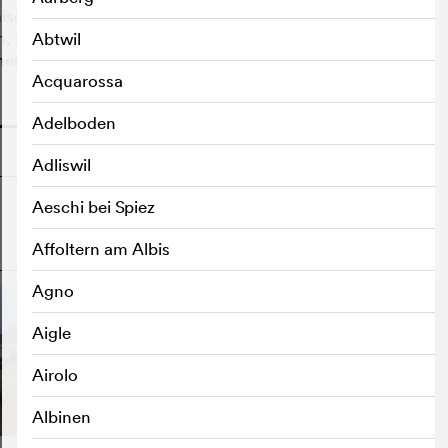
nischen Problems wird er jedoch gezwungen, die Sterne
en, um sich anderen, von ihm bisher unberücksichtigten
Abtwil
hen.
Acquarossa
o
Adelboden
Adliswil
Aeschi bei Spiez
Affoltern am Albis
o
Agno
Aigle
Airolo
Albinen