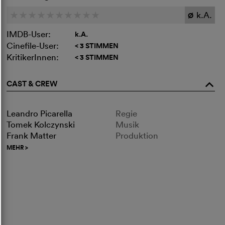
k.A.
c
c
c
c
c
c
c
c
c
c
Ø
IMDB-User:
k.A.
Cinefile-User:
< 3 STIMMEN
KritikerInnen:
< 3 STIMMEN
CAST & CREW
o
Leandro Picarella
Regie
Tomek Kolczynski
Musik
Frank Matter
Produktion
MEHR
>