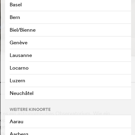
Basel
Bern
Biel/Bienne
TRAILER ABSPIELEN
e
Genève
Lausanne
Locarno
Luzern
o
Neuchâtel
WEITERE KINOORTE
bt es ein astronomisches Observatorium. Wie ein
op die kleine Berggemeinde. Im Spätherbst bezieht der
Aarau
ziger Winterbewohner die Anlage, um dort seine
zuführen und mit neuen Technologien zu
Aarberg