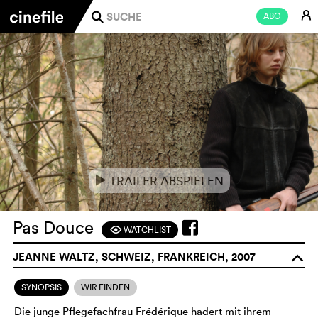
E
ABO
j
TRAILER ABSPIELEN
e
Pas Douce
WATCHLIST
F
JEANNE WALTZ, SCHWEIZ, FRANKREICH, 2007
o
SYNOPSIS
WIR FINDEN
Die junge Pflegefachfrau Frédérique hadert mit ihrem