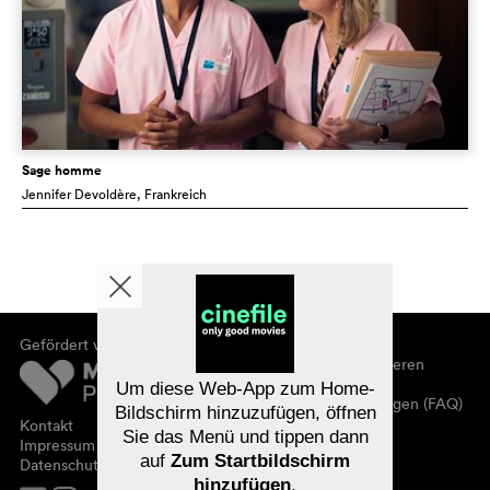
Sage homme
Jennifer Devoldère
, Frankreich
Gefördert von
Über cinefile
Registrieren/abonnieren
Newsletter
Um diese Web-App zum Home-
Häufig gestellte Fragen (FAQ)
Bildschirm hinzuzufügen, öffnen
Kontakt
Sie das Menü und tippen dann
Gutscheine
Impressum
auf
Zum Startbildschirm
Datenschutz
hinzufügen
.