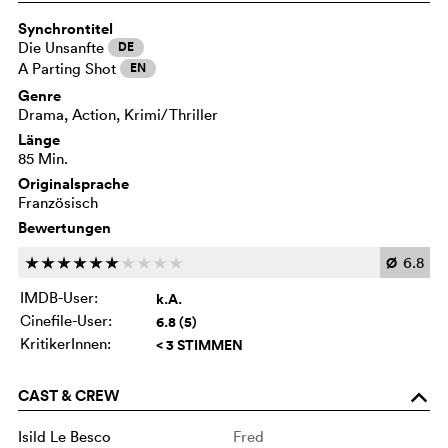
Synchrontitel
Die Unsanfte
DE
A Parting Shot
EN
Genre
Drama, Action, Krimi/Thriller
Länge
85 Min.
Originalsprache
Französisch
Bewertungen
Ø
6.8
c
c
c
c
c
c
c
c
c
c
IMDB-User:
k.A.
Cinefile-User:
6.8 (5)
KritikerInnen:
< 3 STIMMEN
CAST & CREW
o
Isild Le Besco
Fred