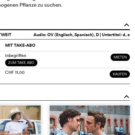
nogenen Pflanze zu suchen.
o
TWEIT
Audio:
OV (Englisch, Spanisch)
, D | Untertitel: d, e
MIT TAKE-ABO
inbegriffen
MIETEN
ZUM TAKE ABO
CHF 11.00
KAUFEN
o