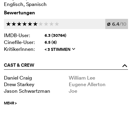
Englisch, Spanisch
Bewertungen
6.4
/10
c
c
c
c
c
c
c
c
c
c
Ø
IMDB-User:
6.3 (30764)
Cinefile-User:
6.5 (6)
KritikerInnen:
< 3 STIMMEN
q
CAST & CREW
o
Daniel Craig
William Lee
Drew Starkey
Eugene Allerton
Jason Schwartzman
Joe
MEHR
>