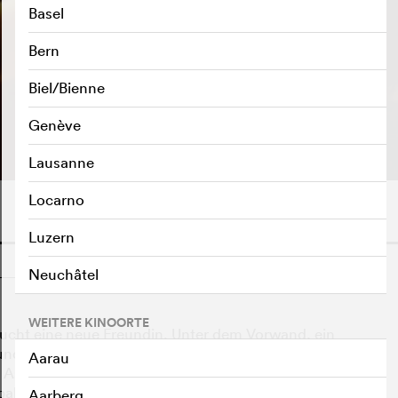
Basel
Bern
Biel/Bienne
TRAILER ABSPIELEN
e
Genève
Lausanne
Locarno
Luzern
o
Neuchâtel
WEITERE KINOORTE
ucht eine neue Freundin. Unter dem Vorwand, ein
und, ein Fernsehproduzent, allerlei attraktive
Aarau
e Asami, die Aoyama wie die perfekte Verkörperung
bald aber muß er erkennen, daß er sich mit der
Aarberg