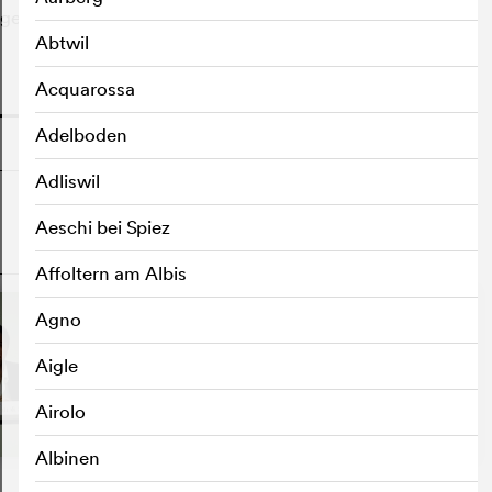
gemutet hat, was ihm über den Kopf wächst...
Abtwil
Acquarossa
o
Adelboden
Adliswil
Aeschi bei Spiez
o
Affoltern am Albis
Agno
Aigle
Airolo
Albinen