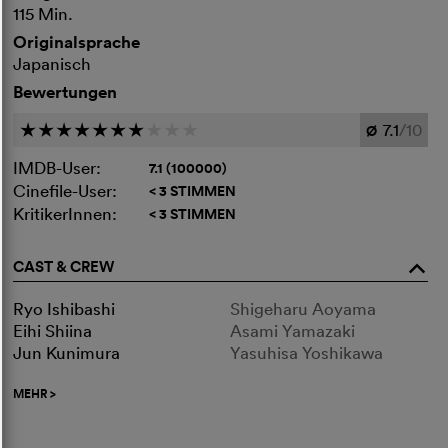
115 Min.
Originalsprache
Japanisch
Bewertungen
7.1
/10
c
c
c
c
c
c
c
c
c
c
Ø
IMDB-User:
7.1 (100000)
Cinefile-User:
< 3 STIMMEN
KritikerInnen:
< 3 STIMMEN
CAST & CREW
o
Ryo Ishibashi
Shigeharu Aoyama
Eihi Shiina
Asami Yamazaki
Jun Kunimura
Yasuhisa Yoshikawa
MEHR
>