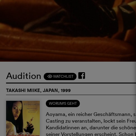
Audition
WATCHLIST
F
TAKASHI MIIKE, JAPAN, 1999
WORUM'S GEHT
Aoyama, ein reicher Geschäftsmann, s
Casting zu veranstalten, lockt sein Fre
Kandidatinnen an, darunter die schön
seiner Vorstellungen erscheint. Schon 