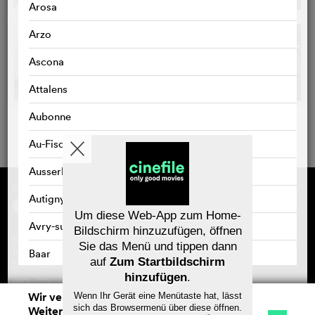
Arosa
Arzo
Ascona
Attalens
Aubonne
Au-Fischingen
Ausserbinn
Gefördert von
Über cinefile
Autigny
Registrieren/abonnieren
Newsletter
Um diese Web-App zum Home-
Häufig gestellte Fragen (FAQ)
Avry-sur-Matran
Bildschirm hinzuzufügen, öffnen
Kontakt
Sie das Menü und tippen dann
Gutscheine
Impressum
Baar
auf
Zum Startbildschirm
Datenschutz
hinzufügen
.
Bad Zurzach
Wir verwenden Cookies. Mit dem
Wenn Ihr Gerät eine Menütaste hat, lässt
Speichern
Baden
sich das Browsermenü über diese öffnen.
Weitersurfen auf cinefile.ch stimmen Sie