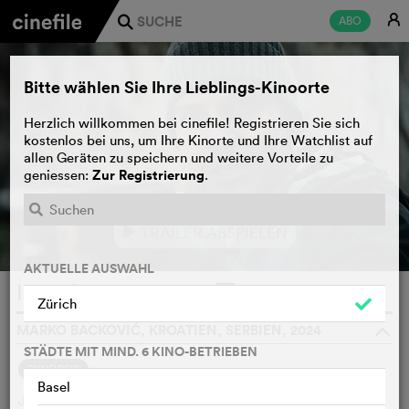
E
ABO
j
Bitte wählen Sie Ihre Lieblings-Kinoorte
Herzlich willkommen bei cinefile! Registrieren Sie sich
kostenlos bei uns, um Ihre Kinorte und Ihre Watchlist auf
allen Geräten zu speichern und weitere Vorteile zu
Zur Registrierung
geniessen:
.
TRAILER ABSPIELEN
e
AKTUELLE AUSWAHL
Isolation
WATCHLIST
F
Zürich
MARKO BACKOVIĆ, KROATIEN, SERBIEN, 2024
o
STÄDTE MIT MIND. 6 KINO-BETRIEBEN
SYNOPSIS
Basel
Jovan ist ein junger Biologe voller Enthusiasmus, der