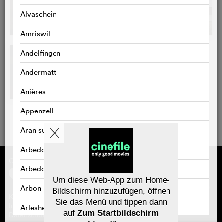
Alvaschein
Amriswil
Andelfingen
Andermatt
Anières
Appenzell
Aran sur Vilette
Arbedo
Gefördert von
Über cinefile
Arbedo-Castione
Registrieren/abonnieren
Newsletter
Um diese Web-App zum Home-
Häufig gestellte Fragen (FAQ)
Arbon
Bildschirm hinzuzufügen, öffnen
Kontakt
Sie das Menü und tippen dann
Gutscheine
Impressum
Arlesheim
auf
Zum Startbildschirm
Datenschutz