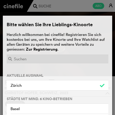
E
ABO
j
Bitte wählen Sie Ihre Lieblings-Kinoorte
Herzlich willkommen bei cinefile! Registrieren Sie sich
kostenlos bei uns, um Ihre Kinorte und Ihre Watchlist auf
allen Geräten zu speichern und weitere Vorteile zu
Zur Registrierung
geniessen:
.
AKTUELLE AUSWAHL
Frey
WATCHLIST
F
Zürich
CHRISTOF HOFER, SCHWEIZ, 2023
o
STÄDTE MIT MIND. 6 KINO-BETRIEBEN
SYNOPSIS
Basel
Wo ist Johanna Frey? Von ihrer Familie getrennt und in die