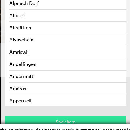
Alpnach Dorf
Altdorf
Altstätten
Alvaschein
Amriswil
Andelfingen
Andermatt
Kontakt
Anières
Impressum
Datenschutz
Appenzell
Aran sur Vilette
Speichern
Arbedo