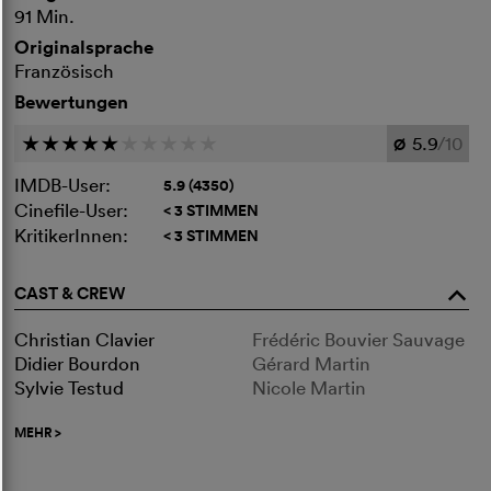
91 Min.
Originalsprache
Französisch
Bewertungen
5.9
/10
c
c
c
c
c
c
c
c
c
c
Ø
IMDB-User:
5.9 (4350)
Cinefile-User:
< 3 STIMMEN
KritikerInnen:
< 3 STIMMEN
CAST & CREW
o
Christian Clavier
Frédéric Bouvier Sauvage
Didier Bourdon
Gérard Martin
Sylvie Testud
Nicole Martin
MEHR
>