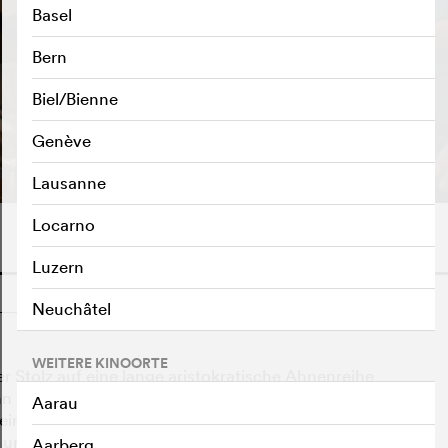
Basel
Bern
Biel/Bienne
TRAILER ABSPIELEN
e
Genève
Lausanne
Locarno
Luzern
o
Neuchâtel
WEITERE KINOORTE
er Stolz auf eine lange aristokratische Ahnenreihe
n eines einfachen Peugeot-Händlers heiraten will, ist
Aarau
einandertreffen der Schwiegereltern in spe merken beide
n- und Autovorlieben, sondern ganze Welten trennen. Zu
Aarberg