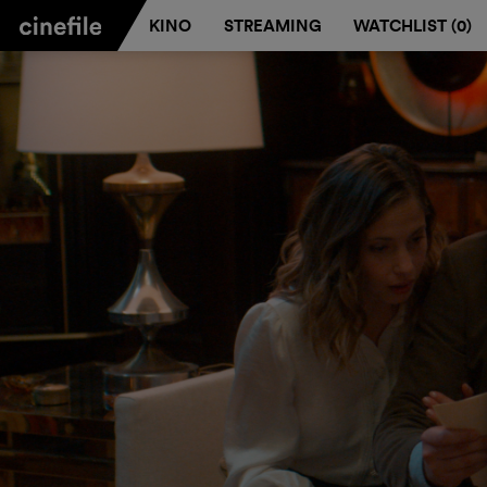
KINO
STREAMING
WATCHLIST (
0
)