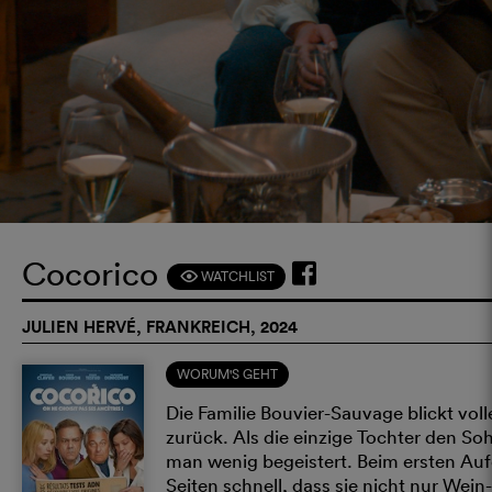
Cocorico
WATCHLIST
F
JULIEN HERVÉ, FRANKREICH, 2024
WORUM'S GEHT
Die Familie Bouvier-Sauvage blickt voll
zurück. Als die einzige Tochter den Soh
man wenig begeistert. Beim ersten Auf
Seiten schnell, dass sie nicht nur Wei