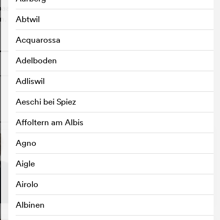
tpaar DNA-Tests in Auftrag gegeben, die mehr über die
n.
Abtwil
Acquarossa
o
Adelboden
Adliswil
Aeschi bei Spiez
o
Affoltern am Albis
Agno
Aigle
Airolo
Albinen