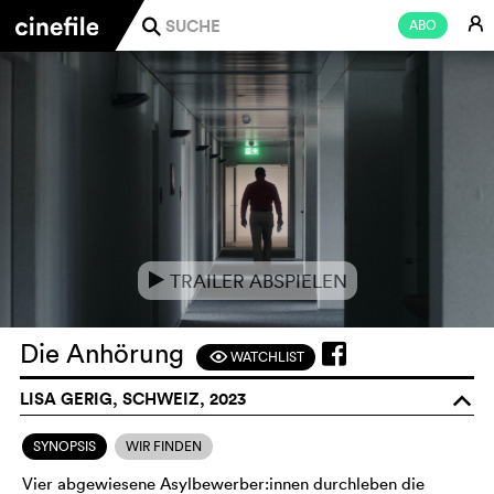
E
ABO
j
TRAILER ABSPIELEN
e
Die Anhörung
WATCHLIST
F
LISA GERIG, SCHWEIZ, 2023
o
SYNOPSIS
WIR FINDEN
Vier abgewiesene Asylbewerber:innen durchleben die