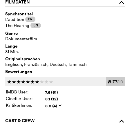
FILMDATEN
o
Synchrontitel
L'audition
FR
The Hearing
EN
Genre
Dokumentarfilm
Länge
81 Min.
Originalsprachen
Englisch, Französisch, Deutsch, Tamilisch
Bewertungen
Ø
7.7
/10
c
c
c
c
c
c
c
c
c
c
IMDB-User:
7.6 (61)
Cinefile-User:
8.1 (12)
KritikerInnen:
8.0 (4)
q
CAST & CREW
o