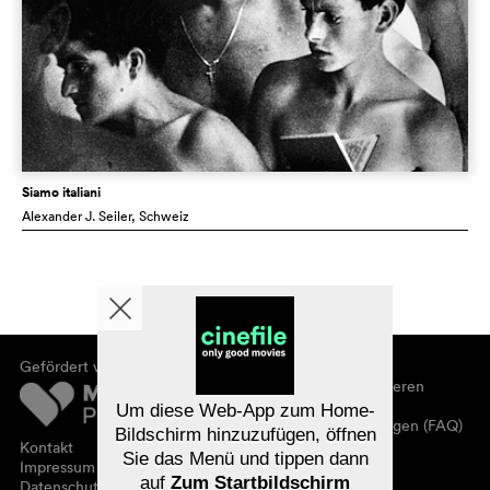
Siamo italiani
Alexander J. Seiler
, Schweiz
Gefördert von
Über cinefile
Registrieren/abonnieren
Newsletter
Um diese Web-App zum Home-
Häufig gestellte Fragen (FAQ)
Bildschirm hinzuzufügen, öffnen
Kontakt
Sie das Menü und tippen dann
Gutscheine
Impressum
auf
Zum Startbildschirm
Datenschutz