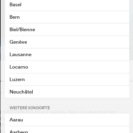
Basel
Bern
Biel/Bienne
TRAILER ABSPIELEN
e
Genève
Lausanne
Locarno
Luzern
o
Neuchâtel
WEITERE KINOORTE
r KASSANDRA ist auf seinem Weg zur abgelegenen
als einzige wach an Bord. Der Rest der Besatzung:
Aarau
er Monaten wird Laura ihre lange Schicht überstanden
llgänge durch das gespenstisch leere Schiff hat Laura
Aarberg