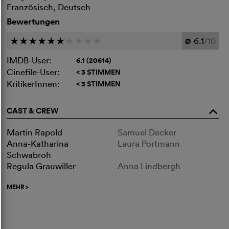
Französisch, Deutsch
Bewertungen
6.1
/10
c
c
c
c
c
c
c
c
c
c
Ø
IMDB-User:
6.1 (20614)
Cinefile-User:
< 3 STIMMEN
KritikerInnen:
< 3 STIMMEN
CAST & CREW
o
Martin Rapold
Samuel Decker
Anna-Katharina
Laura Portmann
Schwabroh
Regula Grauwiller
Anna Lindbergh
MEHR
>