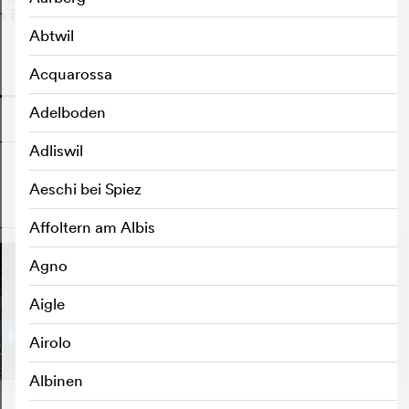
n Bord zu sein.
Abtwil
Acquarossa
o
Adelboden
Adliswil
Aeschi bei Spiez
o
Affoltern am Albis
Agno
Aigle
Airolo
Albinen