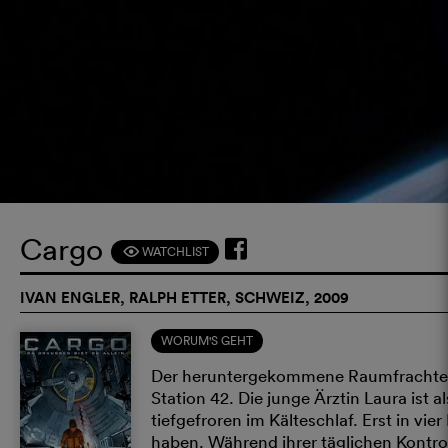
Cargo
WATCHLIST
F
IVAN ENGLER, RALPH ETTER, SCHWEIZ, 2009
WORUM'S GEHT
Der heruntergekommene Raumfrachte
Station 42. Die junge Ärztin Laura ist 
tiefgefroren im Kälteschlaf. Erst in vi
haben. Während ihrer täglichen Kontro