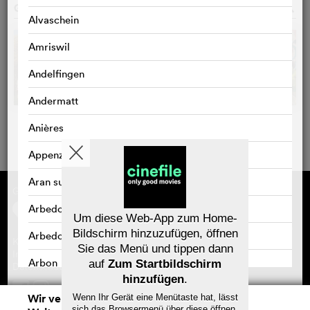
GALERIE
o
Alvaschein
Amriswil
Andelfingen
Andermatt
Anières
Appenzell
Aran sur Vilette
Gefördert von
Über cinefile
Registrieren/abonnieren
Arbedo
Newsletter
Um diese Web-App zum Home-
Häufig gestellte Fragen (FAQ)
Bildschirm hinzuzufügen, öffnen
Arbedo-Castione
Kontakt
Sie das Menü und tippen dann
Gutscheine
Impressum
Arbon
auf
Zum Startbildschirm
Datenschutz
hinzufügen
.
Arlesheim
Wir verwenden Cookies. Mit dem
Wenn Ihr Gerät eine Menütaste hat, lässt
Speichern
sich das Browsermenü über diese öffnen.