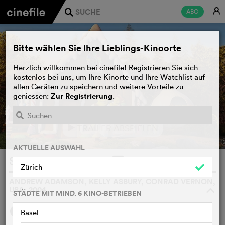
E
ABO
j
Bitte wählen Sie Ihre Lieblings-Kinoorte
Herzlich willkommen bei cinefile! Registrieren Sie sich
kostenlos bei uns, um Ihre Kinorte und Ihre Watchlist auf
allen Geräten zu speichern und weitere Vorteile zu
Zur Registrierung
geniessen:
.
TRAILER ABSPIELEN
e
AKTUELLE AUSWAHL
Shrek 2
WATCHLIST
F
Zürich
ANDREW ADAMSON, KELLY ASBURY, CONRAD VERNON,
USA, 2004
o
STÄDTE MIT MIND. 6 KINO-BETRIEBEN
SYNOPSIS
Basel