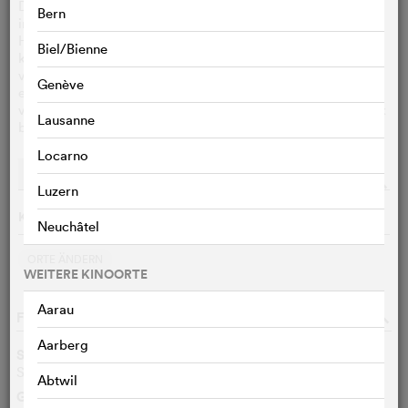
Die frisch verheirateten Shrek und Prinzessin Fiona werden
Bern
in Fionas Königreich "Weit weit weg" eingeladen, um die
Hochzeit von Fionas Eltern segnen zu lassen - was Shrek für
Biel/Bienne
keine gute Idee hält, und er hat Recht damit: Die Eltern sind
von der Verwandlung ihrer Tochter in eine Ogerin entsetzt,
Genève
eine Gute Fee möchte ihren Sohn Prinz Charming mit Fiona
verkuppeln und ein Killerkater wird damit beauftragt, Shrek
Lausanne
beiseite zu schaffen.
Locarno
Vorstellungen
Streaming
o
Luzern
Keine Vorführungen am 08.08.2026
Neuchâtel
ORTE ÄNDERN
WEITERE KINOORTE
Aarau
FILMDATEN
o
Aarberg
Synchrontitel
Shrek 2 - Der tollkühne Held kehrt zurück
DE
Abtwil
Genre