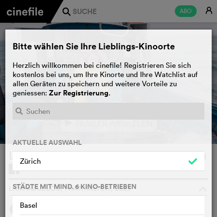
E
ABO
j
Bitte wählen Sie Ihre Lieblings-Kinoorte
Herzlich willkommen bei cinefile! Registrieren Sie sich
kostenlos bei uns, um Ihre Kinorte und Ihre Watchlist auf
allen Geräten zu speichern und weitere Vorteile zu
Zur Registrierung
geniessen:
.
TRAILER ABSPIELEN
e
AKTUELLE AUSWAHL
La chambre des merveilles
WATCHLIST
F
Zürich
STÄDTE MIT MIND. 6 KINO-BETRIEBEN
LISA AZUELOS, FRANKREICH, 2023
o
Basel
4
SYNOPSIS
ANDERE SAGEN