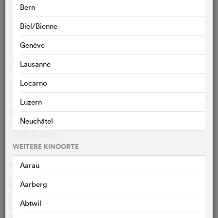
Bern
Die verrückte Wette einer Mutter, die bereit ist alles zu tun,
damit ihr Sohn aus dem Koma aufwacht. Nach dem Unfall
Biel/Bienne
des 12-jährigen Louis beschliesst Thelma, an seiner Stelle
die "10 Dinge, die man vor dem Ende der Welt tun sollte",
Genève
die er in sein Tagebuch geschrieben hatte, zu verwirklichen.
Indem er diesen Abenteuern zuhört, wird Louis erkennen,
wie schön das Leben ist und dass er zurückkommen muss!
Lausanne
Locarno
Vorstellungen
Streaming
o
Luzern
Keine Vorführungen am 06.08.2026
Neuchâtel
ORTE ÄNDERN
WEITERE KINOORTE
FILMDATEN
Aarau
o
Aarberg
Genre
Drama
Abtwil
Länge
97 Min.