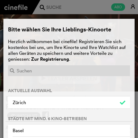
E
ABO
j
Bitte wählen Sie Ihre Lieblings-Kinoorte
Herzlich willkommen bei cinefile! Registrieren Sie sich
kostenlos bei uns, um Ihre Kinorte und Ihre Watchlist auf
allen Geräten zu speichern und weitere Vorteile zu
Zur Registrierung
geniessen:
.
TRAILER ABSPIELEN
e
AKTUELLE AUSWAHL
Die Mucklas - und wie sie zu
Zürich
Pettersson und Findus kamen
WATCHLIST
F
STÄDTE MIT MIND. 6 KINO-BETRIEBEN
ALI SAMADI AHADI, DEUTSCHLAND, LUXEMBURG, 2022
o
Basel