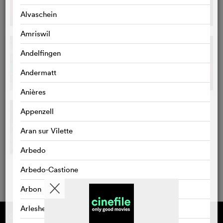
Alvaschein
Amriswil
Andelfingen
Andermatt
Anières
Appenzell
Aran sur Vilette
Arbedo
Arbedo-Castione
Arbon
Arlesheim
Gefördert von
Über cinefile