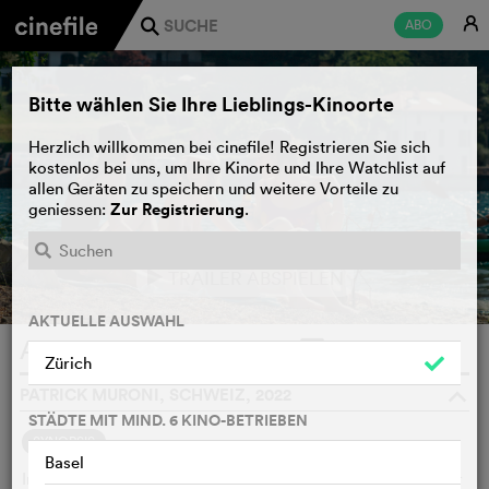
E
ABO
j
Bitte wählen Sie Ihre Lieblings-Kinoorte
Herzlich willkommen bei cinefile! Registrieren Sie sich
kostenlos bei uns, um Ihre Kinorte und Ihre Watchlist auf
allen Geräten zu speichern und weitere Vorteile zu
Zur Registrierung
geniessen:
.
TRAILER ABSPIELEN
e
AKTUELLE AUSWAHL
Ardente.x.s.
WATCHLIST
F
Zürich
PATRICK MURONI, SCHWEIZ, 2022
o
STÄDTE MIT MIND. 6 KINO-BETRIEBEN
SYNOPSIS
Basel
In Lausanne beginnt eine Gruppe junger Frauen und queerer