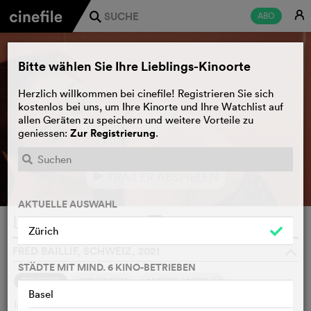
E
ABO
j
Bitte wählen Sie Ihre Lieblings-Kinoorte
Herzlich willkommen bei cinefile! Registrieren Sie sich
kostenlos bei uns, um Ihre Kinorte und Ihre Watchlist auf
allen Geräten zu speichern und weitere Vorteile zu
Zur Registrierung
geniessen:
.
TRAILER ABSPIELEN
e
AKTUELLE AUSWAHL
La Mif
WATCHLIST
F
Zürich
FRED BAILLIF, SCHWEIZ, 2021
o
STÄDTE MIT MIND. 6 KINO-BETRIEBEN
4
SYNOPSIS
WIR FINDEN
ANDERE SAGEN
Basel
In einem Westschweizer Jugendheim leben junge Frauen