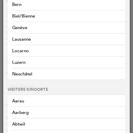
Bern
Der 10-jährige Sam verbringt mit seiner Familie die
Sommerferien auf einer holländischen Insel. Doch schon am
Biel/Bienne
ersten Tag bricht sich sein Bruder das Bein. So lernt Sam die
quirlige Tess kennen, die Tochter der Krankenschwester. Sie
Genève
hat sich zum Ziel gesetzt, ihren Vater ausfindig zu machen,
der noch gar nicht weiss, dass er eine Tochter hat. Sam, der
Lausanne
gerade lernen will, alleine zu sein, soll ihr dabei helfen.
Locarno
Vorstellungen
Streaming
o
Luzern
Keine Vorführungen am 08.08.2026
Neuchâtel
ORTE ÄNDERN
WEITERE KINOORTE
Aarau
FILMDATEN
o
Aarberg
Synchrontitel
Meine wunderbar seltsame Woche mit Tess
DE
Abtwil
Ma folle semaine avec Tess
FR