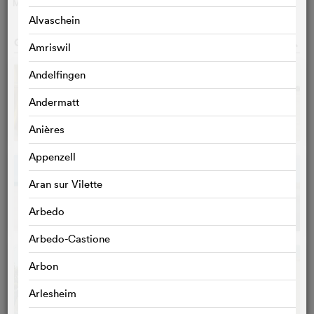
MEHR
>
Alvaschein
GALERIE
o
Amriswil
Andelfingen
Andermatt
Anières
Appenzell
Aran sur Vilette
Arbedo
Arbedo-Castione
Arbon
Arlesheim