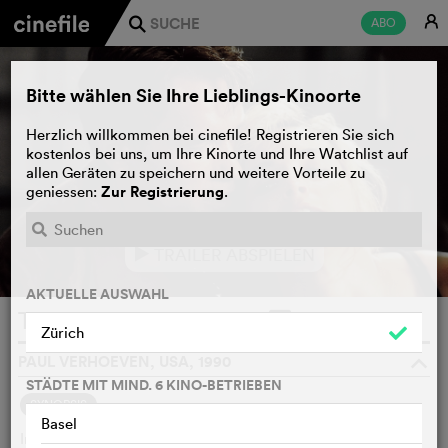
E
ABO
j
Bitte wählen Sie Ihre Lieblings-Kinoorte
Herzlich willkommen bei cinefile! Registrieren Sie sich
kostenlos bei uns, um Ihre Kinorte und Ihre Watchlist auf
allen Geräten zu speichern und weitere Vorteile zu
Zur Registrierung
geniessen:
.
TRAILER ABSPIELEN
e
AKTUELLE AUSWAHL
Total Recall
WATCHLIST
F
Zürich
PAUL VERHOEVEN, USA, 1990
o
STÄDTE MIT MIND. 6 KINO-BETRIEBEN
SYNOPSIS
Basel
In ferner Zukunft führt Bauarbeiter Douglas Quaid ein