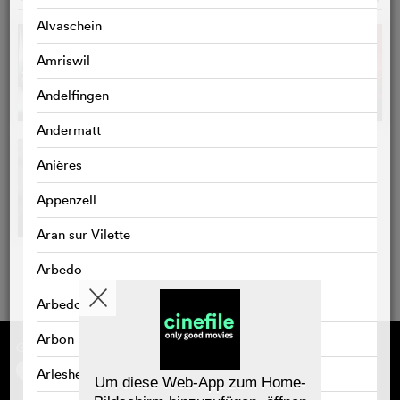
Alvaschein
Amriswil
Andelfingen
Andermatt
Anières
Appenzell
Aran sur Vilette
Arbedo
Arbedo-Castione
Arbon
Gefördert von
Über cinefile
Registrieren/abonnieren
Arlesheim
Newsletter
Um diese Web-App zum Home-
Häufig gestellte Fragen (FAQ)