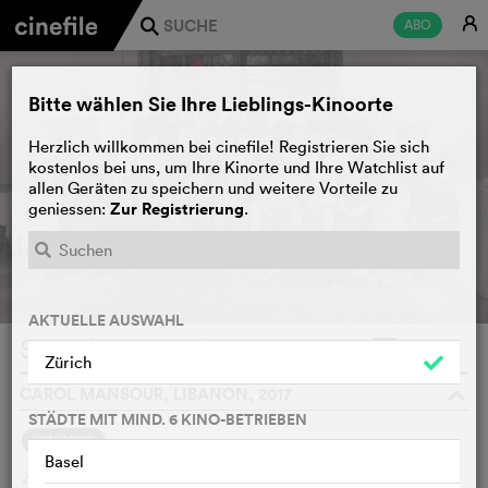
E
ABO
j
Bitte wählen Sie Ihre Lieblings-Kinoorte
Herzlich willkommen bei cinefile! Registrieren Sie sich
kostenlos bei uns, um Ihre Kinorte und Ihre Watchlist auf
allen Geräten zu speichern und weitere Vorteile zu
Zur Registrierung
geniessen:
.
AKTUELLE AUSWAHL
Stitching Palestine
WATCHLIST
F
Zürich
CAROL MANSOUR, LIBANON, 2017
o
STÄDTE MIT MIND. 6 KINO-BETRIEBEN
SYNOPSIS
Basel
Zwölf palästinensische Frauen sprechen über ihr Leben vor