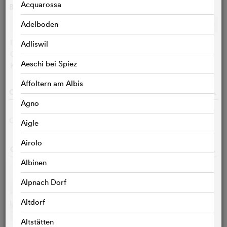
Acquarossa
Bewertungen
Adelboden
Ø
8.2
/10
c
c
c
c
c
c
c
c
c
c
IMDB-User:
8.2 (35)
Adliswil
Cinefile-User:
< 3 STIMMEN
Aeschi bei Spiez
KritikerInnen:
< 3 STIMMEN
Affoltern am Albis
CAST & CREW
o
Agno
Carol Mansour
Regie
Aigle
Airolo
GALERIE
o
Albinen
Alpnach Dorf
Altdorf
Altstätten