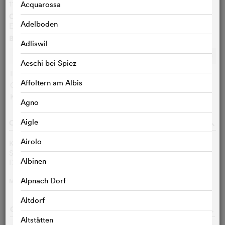
116 Min.
Acquarossa
Originalsprache
Adelboden
Englisch
Bewertungen
Adliswil
Ø
7.3
/10
c
c
c
c
c
c
c
c
c
c
Aeschi bei Spiez
IMDB-User:
7.3 (425084)
Affoltern am Albis
Cinefile-User:
< 3 STIMMEN
KritikerInnen:
< 3 STIMMEN
Agno
Aigle
CAST & CREW
o
Airolo
Keanu Reeves
Jack Traven
Sandra Bullock
Annie Porter
Albinen
Dennis Hopper
Howard Payne
Alpnach Dorf
MEHR
>
Altdorf
GALERIE
o
Altstätten