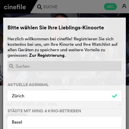
E
ABO
j
Bitte wählen Sie Ihre Lieblings-Kinoorte
Herzlich willkommen bei cinefile! Registrieren Sie sich
kostenlos bei uns, um Ihre Kinorte und Ihre Watchlist auf
allen Geräten zu speichern und weitere Vorteile zu
Zur Registrierung
geniessen:
.
TRAILER ABSPIELEN
e
AKTUELLE AUSWAHL
Speed
WATCHLIST
F
Zürich
JAN DE BONT, USA, 1994
o
STÄDTE MIT MIND. 6 KINO-BETRIEBEN
SYNOPSIS
Basel
Ein Terrorist will drei Millionen Dollar erpressen, oder die