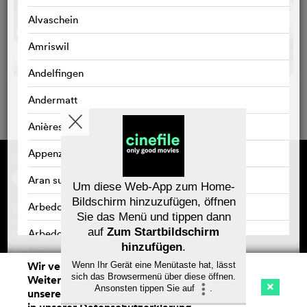
Alvaschein
Amriswil
Andelfingen
Andermatt
Anières
Appenzell
Gefördert von
Über cinefile
Registrieren/abonnieren
Aran sur Vilette
Newsletter
Um diese Web-App zum Home-
Häufig gestellte Fragen (FAQ)
Bildschirm hinzuzufügen, öffnen
Arbedo
Kontakt
Sie das Menü und tippen dann
Gutscheine
Impressum
auf
Zum Startbildschirm
Arbedo-Castione
Datenschutz
hinzufügen
.
Arbon
Wir verwenden Cookies. Mit dem
Wenn Ihr Gerät eine Menütaste hat, lässt
Speichern
sich das Browsermenü über diese öffnen.
Weitersurfen auf cinefile.ch stimmen Sie
Arlesheim
Ansonsten tippen Sie auf
.
unserer Cookie-Nutzung zu. Mehr Infos
Kino
Streaming
Watchlist (
0
)