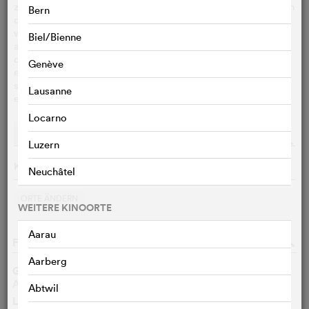
zufälligen Geiseln in einem Fahrstuhl fallen 35 Stockwerke in
Bern
die Tiefe. Doch Jack schafft das Unmögliche: Die Geiseln
werden in letzter Sekunde gerettet und der Terrorist stirbt
Biel/Bienne
an seiner eigenen Bombe. – Scheinbar! Dieser überlebt
doch und erklärt Jack zu seinem speziellen Feind. Dies
Genève
erfährt der Cop mittels einer grausigen Botschaft: Vor
seinen Augen lässt Bombenexperte Payne einen Linienbus
Lausanne
explodieren. Doch das war erst der Auftakt.
Locarno
Vorstellungen
Streaming
o
Luzern
Keine Vorführungen am 06.08.2026
Neuchâtel
ORTE ÄNDERN
WEITERE KINOORTE
Aarau
FILMDATEN
o
Aarberg
Genre
Action, Abenteuer, Krimi/Thriller
Abtwil
Länge