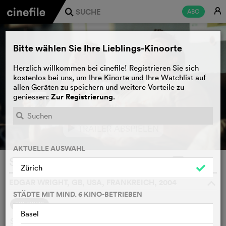
E
ABO
j
Bitte wählen Sie Ihre Lieblings-Kinoorte
Herzlich willkommen bei cinefile! Registrieren Sie sich
kostenlos bei uns, um Ihre Kinorte und Ihre Watchlist auf
allen Geräten zu speichern und weitere Vorteile zu
Zur Registrierung
geniessen:
.
TRAILER ABSPIELEN
e
AKTUELLE AUSWAHL
Shaun of the Dead
WATCHLIST
F
Zürich
EDGAR WRIGHT, GB, USA, FRANKREICH, 2004
o
STÄDTE MIT MIND. 6 KINO-BETRIEBEN
SYNOPSIS
Basel
Shaun treibt seine Freundin Liz fast in den Wahnsinn, denn