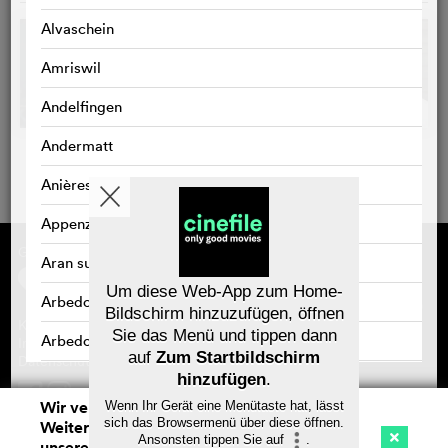
Alvaschein
Amriswil
Andelfingen
Andermatt
Anières
Appenzell
Gefördert von
Über cinefile
Aran sur Vilette
Registrieren/abonnieren
Newsletter
Um diese Web-App zum Home-
Arbedo
Häufig gestellte Fragen (FAQ)
Bildschirm hinzuzufügen, öffnen
Kontakt
Sie das Menü und tippen dann
Arbedo-Castione
Gutscheine
Impressum
auf
Zum Startbildschirm
Datenschutz
Arbon
hinzufügen
.
Wir verwenden Cookies. Mit dem
Wenn Ihr Gerät eine Menütaste hat, lässt
Speichern
Arlesheim
sich das Browsermenü über diese öffnen.
Weitersurfen auf cinefile.ch stimmen Sie
Ansonsten tippen Sie auf
.
unserer Cookie-Nutzung zu. Mehr Infos