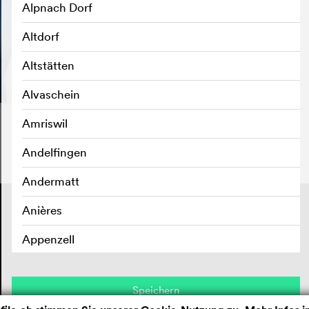
Alpnach Dorf
Altdorf
Altstätten
Alvaschein
Amriswil
Andelfingen
Andermatt
Kontakt
Anières
Impressum
Datenschutz
Appenzell
Aran sur Vilette
Speichern
Arbedo