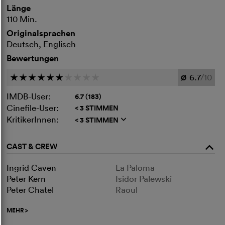
Länge
110 Min.
Originalsprachen
Deutsch, Englisch
Bewertungen
6.7
/10
c
c
c
c
c
c
c
c
c
c
Ø
IMDB-User:
6.7 (183)
Cinefile-User:
< 3 STIMMEN
KritikerInnen:
< 3 STIMMEN
q
CAST & CREW
o
Ingrid Caven
La Paloma
Peter Kern
Isidor Palewski
Peter Chatel
Raoul
MEHR
>