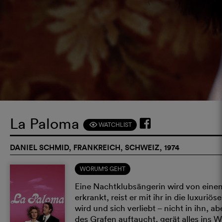
La Paloma
WATCHLIST
F
DANIEL SCHMID, FRANKREICH, SCHWEIZ, 1974
WORUM'S GEHT
Eine Nachtklubsängerin wird von einem 
erkrankt, reist er mit ihr in die luxur
wird und sich verliebt – nicht in ihn, a
des Grafen auftaucht, gerät alles ins 