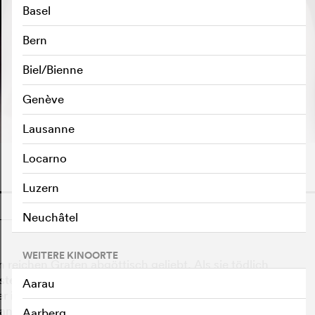
Basel
Bern
Biel/Bienne
TRAILER ABSPIELEN
e
Genève
Lausanne
Locarno
Luzern
o
Neuchâtel
WEITERE KINOORTE
reichen Grafen abgöttisch geliebt. Als sie tödlich
iösesten Sanatorien Europas, wo sie bald wieder gesund
Aarau
ber in seine absolute Leidenschaft für sie. Als der Freund
Wanken.
Aarberg