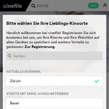
E
ABO
j
Bitte wählen Sie Ihre Lieblings-Kinoorte
Herzlich willkommen bei cinefile! Registrieren Sie sich
kostenlos bei uns, um Ihre Kinorte und Ihre Watchlist auf
allen Geräten zu speichern und weitere Vorteile zu
Zur Registrierung
geniessen:
.
TRAILER ABSPIELEN
e
AKTUELLE AUSWAHL
Madame
WATCHLIST
F
Zürich
STÉPHANE RIETHAUSER, SCHWEIZ, 2019
o
STÄDTE MIT MIND. 6 KINO-BETRIEBEN
3
SYNOPSIS
ANDERE SAGEN
Basel
"Madame" – das ist Caroline, eine alte bourgeoise Dame