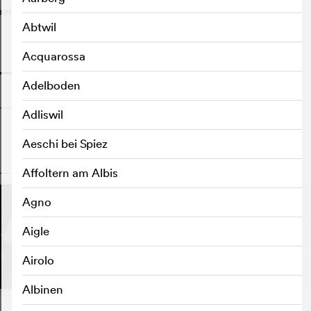
ben kommt.
Abtwil
Acquarossa
o
Adelboden
Adliswil
Aeschi bei Spiez
o
Affoltern am Albis
Agno
Aigle
Airolo
Albinen