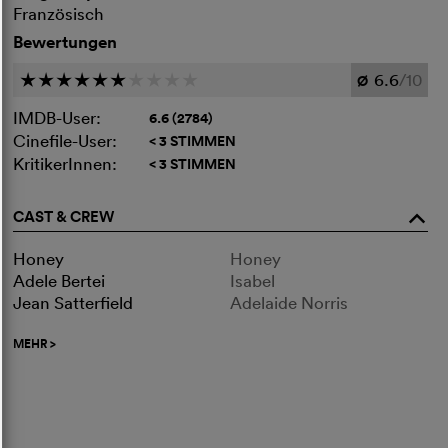
Französisch
Bewertungen
6.6
/10
c
c
c
c
c
c
c
c
c
c
Ø
IMDB-User:
6.6 (2784)
Cinefile-User:
< 3 STIMMEN
KritikerInnen:
< 3 STIMMEN
CAST & CREW
o
Honey
Honey
Adele Bertei
Isabel
Jean Satterfield
Adelaide Norris
MEHR
>