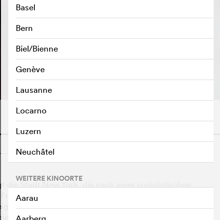
Basel
Bern
Biel/Bienne
TRAILER ABSPIELEN
e
Genève
Lausanne
Locarno
Luzern
o
Neuchâtel
WEITERE KINOORTE
 die Stadt New York, die nach einer sozialistischen
Frau nur vordergründig anstrebt. Eine radikale
Aarau
 eigene Armee, um gegen Sexismus und Rassismus
ie Kampf wird militant, als eine der Wortführerinnen
Aarberg