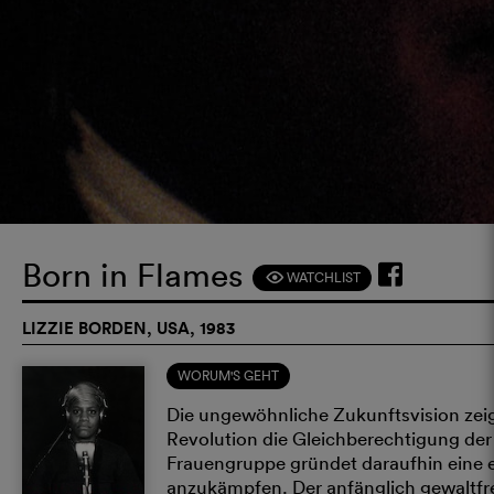
Born in Flames
WATCHLIST
F
LIZZIE BORDEN, USA, 1983
WORUM'S GEHT
Die ungewöhnliche Zukunftsvision zeigt
Revolution die Gleichberechtigung der 
Frauengruppe gründet daraufhin eine
anzukämpfen. Der anfänglich gewaltfre